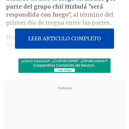
parte del grupo chií Hizbulá "será
respondida con fuego",
al término del
primer día de tregua entre las partes.
Hagari aseguró además que
la aviación
LEER ARTICULO COMPLETO
israelí continuará sobrevolando los
cielos de Líbano
para recabar
inteligencia y prepararse para actuar
donde sea necesario.
Revisa también
Carmona viajó a Cuba por segunda vez este
año y se reunió con Díaz-Canel
Colonos israelíes atacaron mezquita en
Cisjordania y el Ejército arrestó a 7 fieles