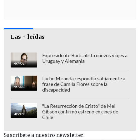
acuerdo.
Las + leídas
Expresidente Boric alista nuevos viajes a
Uruguay y Alemania
7906
Lucho Miranda respondió sabiamente a
frase de Camila Flores sobre la
7331
discapacidad
"La Resurrección de Cristo" de Mel
Gibson confirmó estreno en cines de
Amenazó veladamente a libaneses que
5372
Chile
retornan al sur
Suscríbete a nuestro newsletter
El portavoz del Ejército
lanzó además