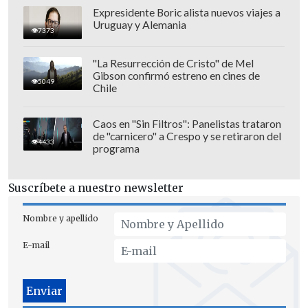
Expresidente Boric alista nuevos viajes a
"Cuando sea necesario,
actuaremos con
Uruguay y Alemania
7373
firmeza.
Nuestro deber es devolver a los
habitantes del norte sanos y salvos a sus
"La Resurrección de Cristo" de Mel
Gibson confirmó estreno en cines de
hogares, en Galilea y en los Altos del
5049
Chile
Golán. Es nuestro total compromiso",
agregó.
Caos en "Sin Filtros": Panelistas trataron
de "carnicero" a Crespo y se retiraron del
4433
El cohete era un
Falaq 1
, un misil iraní
programa
con
53 kilos de carga explosiva
, que es
propiedad exclusiva de Hizbulá
, indicó
Suscríbete a nuestro newsletter
Halevi.
Nombre y apellido
"Atacaremos duramente al enemigo",
E-mail
enfatizó el ministro de Defensa,
Yoav
Gallant,
en una conversación con el líder
espiritual de la comunidad drusa, Sheikh