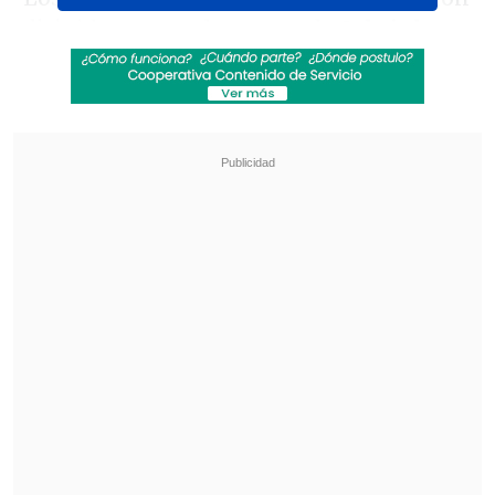
dirigidos contra las zonas de
Sabrinha,
Borj El Chmali, Beka'a, Kfar Kila, Rab a-
Taltin, al Khyam y Tir Hafa
, informó un
comunicado castrense.
Revisa también
El mayor apagón de este viernes en Cuba
dejará a la vez sin electricidad al 72 % del país
Eclipse solar comenzará en Siberia y cruzará el
Ártico antes de llegar a España