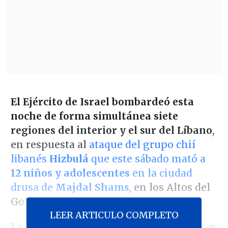
El Ejército de Israel bombardeó esta
noche de forma simultánea siete
regiones del interior y el sur del Líbano
,
en respuesta al
ataque del grupo chií
libanés
Hizbulá
que este sábado mató a
12 niños y adolescentes
en la ciudad
drusa de
Majdal Shams
, en los Altos del
Golán ocupados.
LEER ARTICULO COMPLETO
Los ataques del Estado hebreo estuvieron