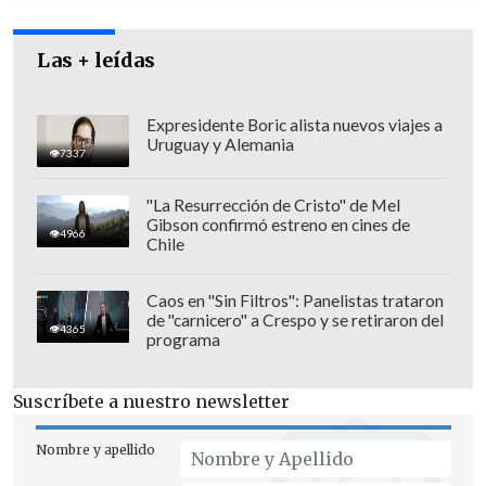
Las + leídas
Expresidente Boric alista nuevos viajes a
Uruguay y Alemania
7337
"La Resurrección de Cristo" de Mel
Gibson confirmó estreno en cines de
4966
Chile
Caos en "Sin Filtros": Panelistas trataron
de "carnicero" a Crespo y se retiraron del
4365
programa
"Israel busca devolver a los rehenes
mientras
conserva la opción de
Suscríbete a nuestro newsletter
reanudar los combates en Gaza",
agregó
el portavoz Qasem sobre la propuesta
Nombre y apellido
lanzada ayer en El Cairo por la