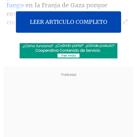
fuego
en la Franja de Gaza porque
considera que, con esa medida,
"evita
LEER ARTICULO COMPLETO
comprometerse a poner fin a la guerra".
"Prolongar la primera fase del acuerdo
en el formato que Israel quiere
es
inaceptable
para la organización", dijo
Qasem durante la entrevista.
Revisa también
Eclipse solar comenzará en Siberia y cruzará el
Ártico antes de llegar a España
Tailandia: Adolescente mató a sus abuelos y
protagonizó tiroteo en su escuela