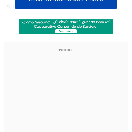
Anteriormente, la agencia de noticias
siria
SANA
había informado de 36
víctimas mortales y el Observatorio de 11.
Revisa también
Hiroshima recuerda los 81 años de la bomba
atómica
El estilo Petro: cuatro años de discursos sin
guión
La ONG, con sede en el Reino Unido y
con una amplia red de colaboradores
sobre el terreno, aseguró que un
bombardeo tuvo como objetivo un
almacén de armas
situado cerca de una