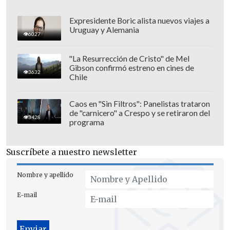
Expresidente Boric alista nuevos viajes a
Uruguay y Alemania
6027
"La Resurrección de Cristo" de Mel
Gibson confirmó estreno en cines de
3632
Chile
Caos en "Sin Filtros": Panelistas trataron
de "carnicero" a Crespo y se retiraron del
3428
programa
Asimismo, el ataque causó heridas a más
de 50 personas,
al menos siete de ellas
Suscríbete a nuestro newsletter
civiles, una de los cuales se encuentra en
estado grave.
Nombre y apellido
E-mail
En las últimas semanas, Israel ha
incrementado considerablemente sus
ataques en territorio sirio,