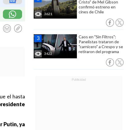
Cristo" de Mel Gibson
confirmó estreno en
cines de Chile
3621
Caos en "Sin Filtros":
Panelistas trataron de
"carnicero" a Crespo y se
retiraron del programa
3422
e el hasta
 presidente
r Putin, ya