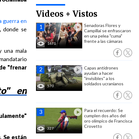
Videos + Vistos
a guerra en
Senadoras Flores y
,
donde se
Campillai se enfrascaron
en una pelea "cuma"
frente a las cámaras
1671
y una mala
mandatario
de "frenar
Capas antidrones
ayudan a hacer
"invisibles" a los
soldados ucranianos
570
to" en
Para el recuerdo: Se
culamente"
cumplen dos años del
oro olímpico de Francisca
Crovetto
327
s.
Se están