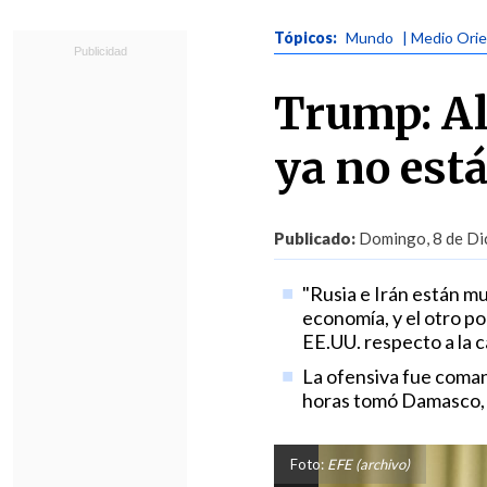
Tópicos:
Mundo
| Medio Ori
Trump: Al
ya no está
Publicado:
Domingo, 8 de Dic
"Rusia e Irán están m
economía, y el otro por
EE.UU. respecto a la c
La ofensiva fue coman
horas tomó Damasco, t
Foto:
EFE (archivo)