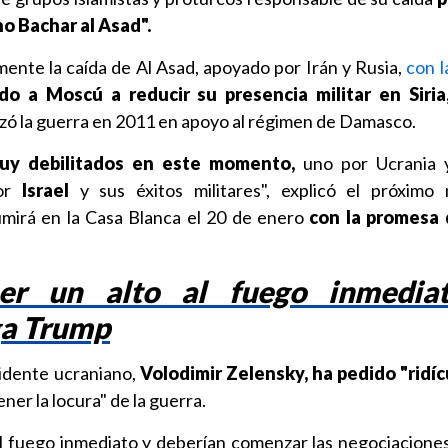
no Bachar al Asad".
ente la caída de Al Asad, apoyado por Irán y Rusia,
con l
do a Moscú a reducir su presencia militar en Siria
ó la guerra en 2011 en apoyo al régimen de Damasco.
muy debilitados en este momento,
uno por Ucrania 
por
Israel
y sus éxitos militares", explicó el próximo 
mirá en la Casa Blanca el 20 de enero
con la promesa 
er un alto al fuego inmedia
ga Trump
sidente ucraniano,
Volodimir Zelensky,
ha pedido "ridí
ner la locura" de la guerra.
el fuego inmediato y deberían comenzar las negociacione