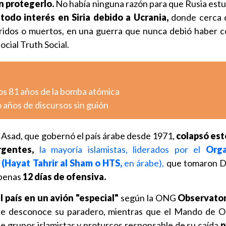
n protegerlo.
No había ninguna razón para que Rusia estuv
todo interés en Siria debido a Ucrania,
donde cerca 
ridos o muertos, en una guerra que nunca debió haber 
ocial Truth Social.
os 81 años de la bomba atómica
o años de discursos sin guión
Al Asad, que gobernó el país árabe desde 1971,
colapsó es
gentes,
la mayoría islamistas, liderados por el
Org
(Hayat Tahrir al Sham o HTS,
en árabe),
que tomaron D
apenas
12 días de ofensiva.
 país en un avión "especial"
según la ONG
Observatori
e desconoce su paradero, mientras que el Mando de O
 de grupos islamistas y proturcos responsable de su caída
p