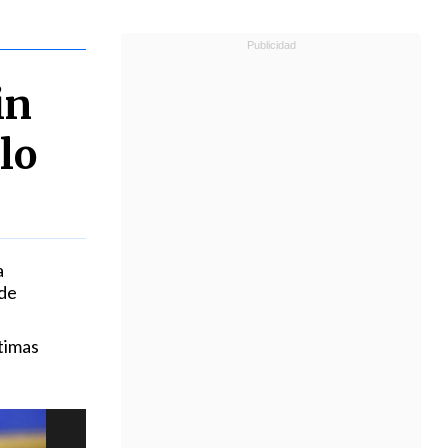
in
lo
a
 de
timas