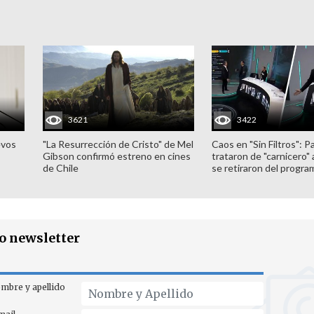
3621
3422
evos
"La Resurrección de Cristo" de Mel
Caos en "Sin Filtros": P
Gibson confirmó estreno en cines
trataron de "carnicero"
de Chile
se retiraron del progra
ro newsletter
mbre y apellido