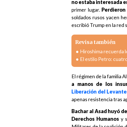
no estaba interesada e
primer lugar.
Perdieron 
soldados rusos yacen he
escribió Trump en la red s
Revisa también
Hiroshima recuerda l
El estilo Petro: cuatr
El régimen de la familia 
a manos de los insur
Liberación del Levante
apenas resistencia tras 
Bachar al Asad huyó del
Derechos Humanos
y s
Militares de la coalición