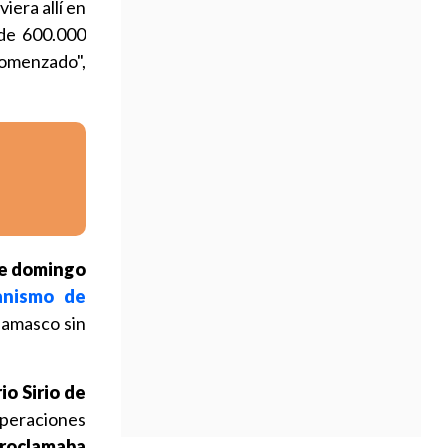
iera allí en
de 600.000
comenzado",
te domingo
anismo de
amasco sin
o Sirio de
peraciones
roclamaba