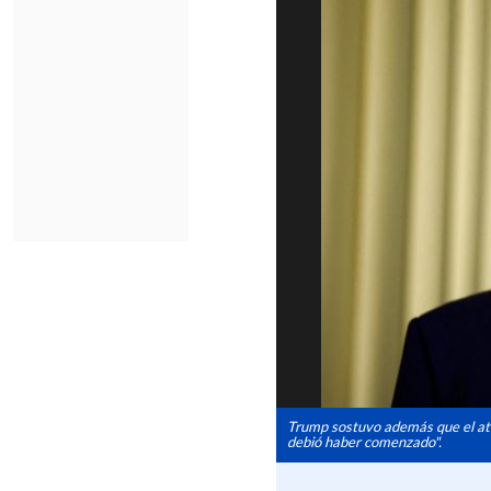
Trump sostuvo además que el ata
debió haber comenzado".