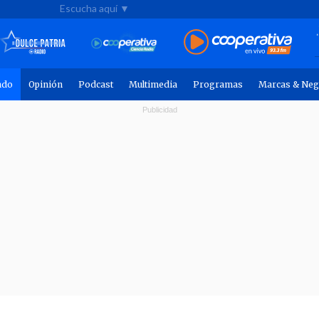
Escucha aquí ▼
ndo
Opinión
Podcast
Multimedia
Programas
Marcas & Neg