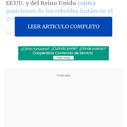
EE.UU. y del Reino Unido
contra
posiciones de los rebeldes hutíes en el
Yemen.
LEER ARTICULO COMPLETO
El Consejo de Cooperación del Golfo
(CCG),
integrado por las principales
economías del golfo Pérsico, manifestó
en un comunicado su
"profunda
preocupación"
por las operaciones
militares estadounidenses y británicas
contra el Yemen e hizo
un llamamiento
al "autocontrol"
para evitar una
escalada.
Revisa también
Varios ataques con explosivos marcan inicio