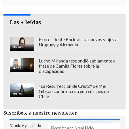
ataques que los hutíes han lanzado
desde
mediados de noviembre
contra navíos
Las + leídas
mercantes
en el mar Rojo vinculados a
Israel o que se dirigían a puertos
israelíes.
Expresidente Boric alista nuevos viajes a
Uruguay y Alemania
7988
Lucho Miranda respondió sabiamente a
frase de Camila Flores sobre la
7531
discapacidad
"La Resurrección de Cristo" de Mel
Gibson confirmó estreno en cines de
5407
Chile
Suscríbete a nuestro newsletter
Nombre y apellido