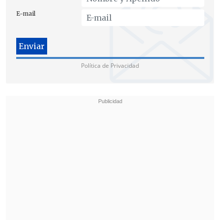
E-mail
EGIPTO, ETERNO MEDIADOR
Por su parte,
el Ministerio de Exteriores
de Egipto
hizo un llamamiento a realizar
Política de Privacidad
"esfuerzos internacionales para
reducir
la escalada de la tensión
y la
inestabilidad en la zona", de acuerdo con
un comunicado.
"Egipto consideró
los graves y
acelerados desarrollos
en el sur del mar
Rojo y en el Yemen un claro indicio de lo
que anteriormente advirtió,
del peligro
de la expansión del conflicto
en la zona
por la continuidad de las
agresiones