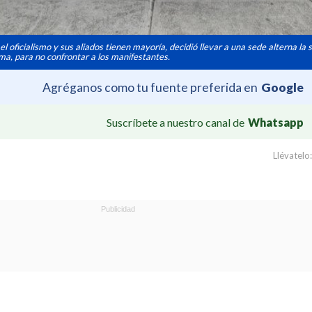
oficialismo y sus aliados tienen mayoría, decidió llevar a una sede alterna la 
rma, para no confrontar a los manifestantes.
Agréganos como tu fuente preferida en
Google
Suscríbete a nuestro canal de
Whatsapp
Llévatelo: