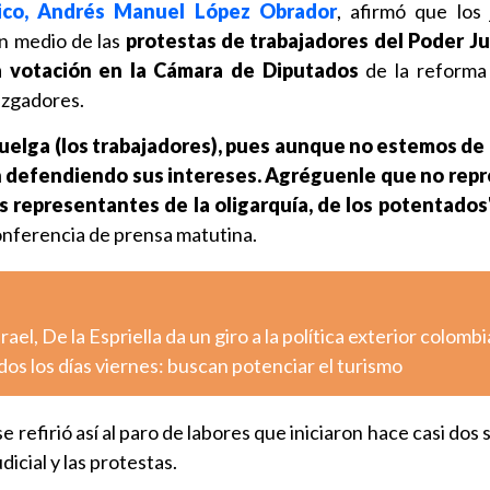
ico, Andrés Manuel López Obrador
, afirmó que los
en medio de las
protestas de trabajadores del Poder Ju
a votación en la Cámara de Diputados
de la reforma
uzgadores.
huelga (los trabajadores), pues aunque no estemos de 
defendiendo sus intereses. Agréguenle que no repr
s representantes de la oligarquía, de los potentados"
nferencia de prensa matutina.
rael, De la Espriella da un giro a la política exterior colomb
dos los días viernes: buscan potenciar el turismo
 refirió así al paro de labores que iniciaron hace casi dos
icial y las protestas.