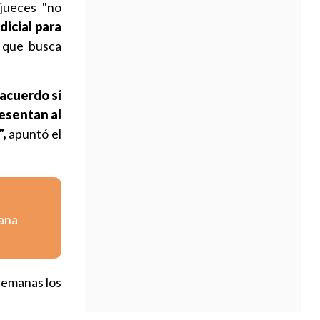
 jueces "no
dicial para
 que busca
acuerdo sí
esentan al
,
apuntó el
iana
 semanas los