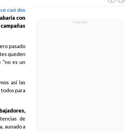
ce casi dos
abaría con
s campañas
rero pasado
entes queden
e "no es un
mos así las
 todos para
abajadores,
tencias de
va, aunado a