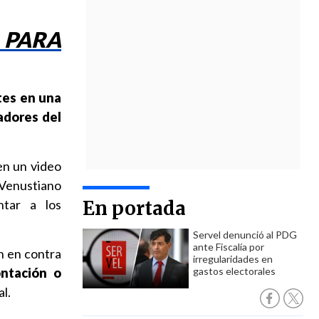
 PARA
tes en una
jadores del
en un video
 Venustiano
ntar a los
En portada
Servel denunció al PDG
ante Fiscalía por
n en contra
irregularidades en
ntación o
gastos electorales
l.