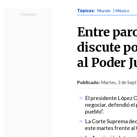
Tópicos:
Mundo
| México
Entre par
discute p
al Poder J
Publicado:
Martes, 3 de Sept
El presidente López O
negociar, defendió el
pueblo".
La Corte Suprema decid
este martes frente al