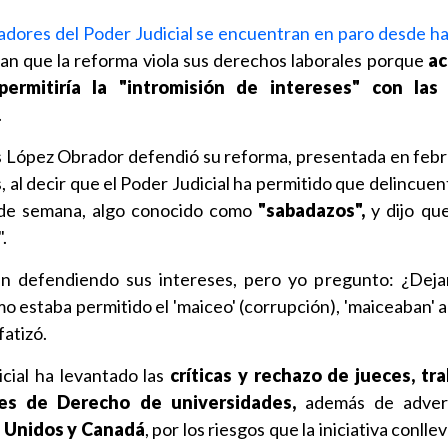
jadores del Poder Judicial se encuentran en paro desde ha
an que la reforma viola sus derechos laborales porque
ac
 permitiría la "intromisión de intereses" con la
.
s López Obrador defendió su reforma, presentada en feb
as, al decir que el Poder Judicial ha permitido que delincu
s de semana, algo conocido como
"sabadazos",
y dijo qu
.
n defendiendo sus intereses, pero yo pregunto: ¿Deja
o estaba permitido el 'maiceo' (corrupción), 'maiceaban' a
fatizó.
cial ha levantado las
críticas y rechazo de jueces, tr
es de Derecho de universidades,
además de adver
 Unidos y Canadá
, por los riesgos que la iniciativa conlle