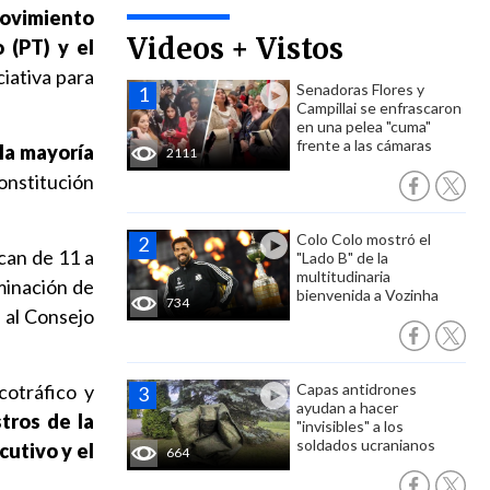
Movimiento
Videos + Vistos
 (PT) y el
ciativa para
Senadoras Flores y
Campillai se enfrascaron
en una pelea "cuma"
frente a las cámaras
 la mayoría
2111
onstitución
Colo Colo mostró el
can de 11 a
"Lado B" de la
multitudinaria
minación de
bienvenida a Vozinha
734
al Consejo
cotráfico y
Capas antidrones
ayudan a hacer
tros de la
"invisibles" a los
soldados ucranianos
utivo y el
664