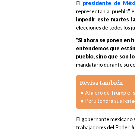
El
presidente de Méx
representan al pueblo" 
impedir este martes l
elecciones de todos los j
"
Si ahora se ponen en 
entendemos que están 
pueblo, sino que son lo
mandatario durante su co
Revisa también
Al alero de Trump e Is
Perú tendrá sus feria
El gobernante mexicano se
trabajadores del Poder Jud