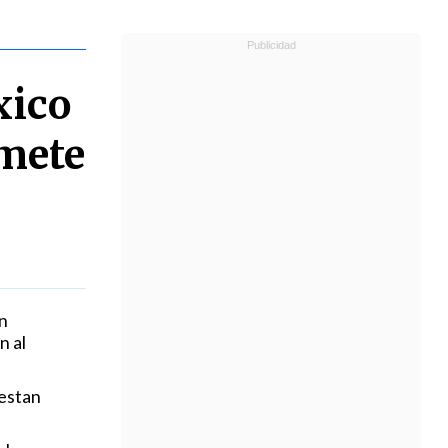
xico
omete
n
n al
testan