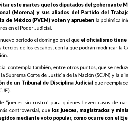
vitar este martes que los diputados del gobernante 
nal (Morena) y sus aliados del Partido del Trabajo
sta de México (PVEM) voten y aprueben
la polémica ini
es en el Poder Judicial.
nuevo periodo el domingo en el que
el oficialismo tiene
s tercios de los escaños, con la que podrán modificar la C
ión.
cial contempla también, entre otros puntos, que se reduz
 la Suprema Corte de Justicia de la Nación (SCJN) y la eli
ón de un Tribunal de Disciplina Judicial
que reemplace 
(CJF).
de "jueces sin rostro" para quienes lleven casos de nar
 más controversial, que
los jueces, magistrados y minis
gidos mediante voto popular, como ocurre con el Ejec