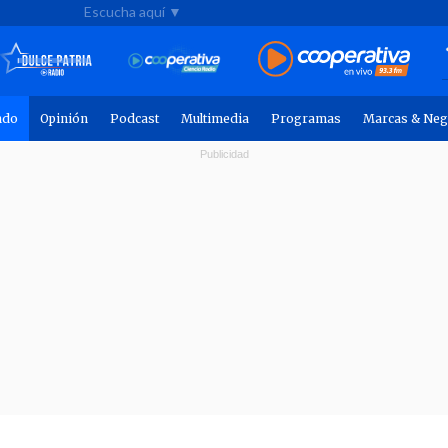
Escucha aquí ▼
ndo
Opinión
Podcast
Multimedia
Programas
Marcas & Neg