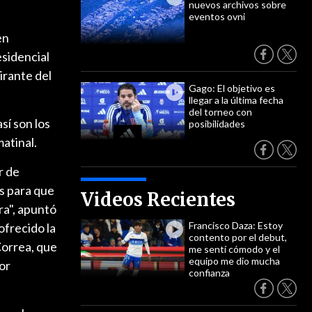
nuevos archivos sobre
eventos ovni
en
sidencial
irante del
Gago: El objetivo es
llegar a la última fecha
del torneo con
sí son los
posibilidades
atinal.
r de
es para que
Videos Recientes
ra", apuntó
Francisco Daza: Estoy
ofrecido la
contento por el debut,
Correa, que
me sentí cómodo y el
equipo me dio mucha
or
confianza