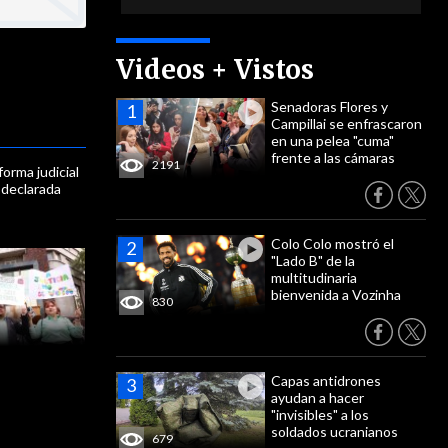
Videos + Vistos
Senadoras Flores y
Campillai se enfrascaron
en una pelea "cuma"
frente a las cámaras
2191
forma judicial
 declarada
Colo Colo mostró el
"Lado B" de la
multitudinaria
bienvenida a Vozinha
830
Capas antidrones
ayudan a hacer
"invisibles" a los
soldados ucranianos
679