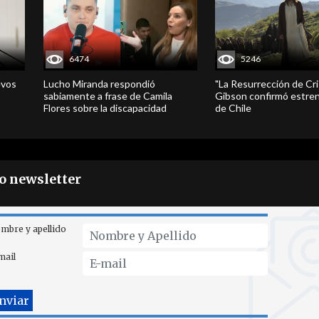
6474
5246
evos
Lucho Miranda respondió
"La Resurrección de Cri
sabiamente a frase de Camila
Gibson confirmó estren
Flores sobre la discapacidad
de Chile
ro newsletter
mbre y apellido
mail