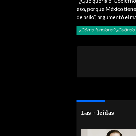
"¿Qué quería el Gobiern
eso, porque México tiene 
de asilo", argumentó el m
Las + leídas