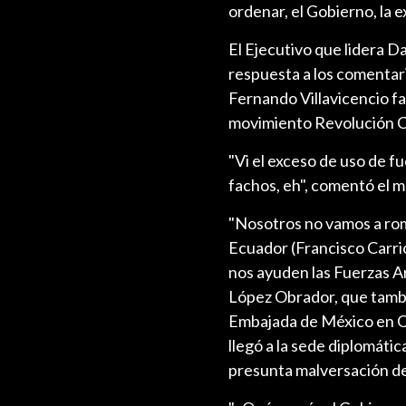
ordenar, el Gobierno, la e
El Ejecutivo que lidera D
respuesta a los comentar
Fernando Villavicencio fac
movimiento Revolución C
"Vi el exceso de uso de f
fachos, eh", comentó el m
"Nosotros no vamos a rom
Ecuador (Francisco Carrió
nos ayuden las Fuerzas Ar
López Obrador, que tambi
Embajada de México en Qu
llegó a la sede diplomát
presunta malversación d