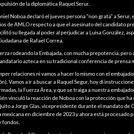
xpulsión de la diplomática Raquel Serur.
aniel Noboa declaró el jueves persona "non grata" a Serur, 
ios de AMLO respecto a que el asesinato del candidato pre
ilitó su llegada al poder al perjudicar a Luisa González, asp
iudadana de Rafael Correa.
uerza rodeando la Embajada, con mucha prepotencia, pero a
andatario azteca en su tradicional conferencia de prensa m
per relaciones ni vamos a hacer lo mismo con el embajado
n). Vamos a ir a buscar a Raquel Segur, hoy di instruccion
madas, la Fuerza Área, y que se traiga a nuestra embajado
én vinculó la reacción de Noboa con la protección que ha 
ito a Jorge Glas, vicepresidente durante el mandato de 
ica mexicana en diciembre de 2023 y ahora está procesado p
e fondos.