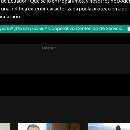
o de Ecuador? Que se lo entregáramos, y nosotros no pod
una política exterior caracterizada por la protección a pe
andatario.