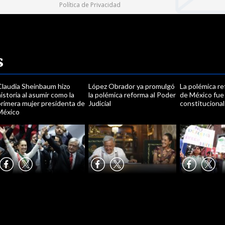
Política de Privacidad
s
Claudia Sheinbaum hizo
López Obrador ya promulgó
La polémica re
istoria al asumir como la
la polémica reforma al Poder
de México fue
primera mujer presidenta de
Judicial
constitucional
México