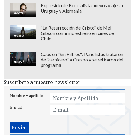
Expresidente Boric alista nuevos viajes a
Uruguay y Alemania
6078
El video –que acumula más de 3 millones
"La Resurrección de Cristo" de Mel
Gibson confirmó estreno en cines de
de visualizaciones- generó un amplio
3663
Chile
debate sobre el cobro y hasta se instó a
una demanda en la
Procuraduría Federal
Caos en "Sin Filtros": Panelistas trataron
del Consumidor (Profeco) de México
por
de "carnicero" a Crespo y se retiraron del
3457
programa
el cobro sin aviso.
Sin embargo, el usuario @malugra09
Suscríbete a nuestro newsletter
explicó que dicho valor en la boleta
Nombre y apellido
funciona como un "seguro" para el
restaurante, en caso de
si es el comensal
E-mail
se lleva o descompone la batería
externa
, pero al entregarla en buenas
condiciones, el cargo debería eliminarse.