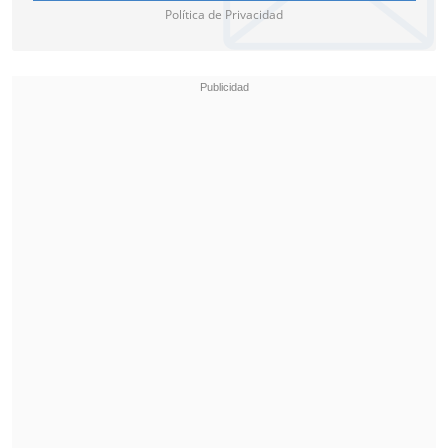
Política de Privacidad
Lo anterior, fue confirmado por el mismo
@omarcasas368, es decir, no le cobraron
los 500 pesos, y lo catalogó como un
"momento gracioso".