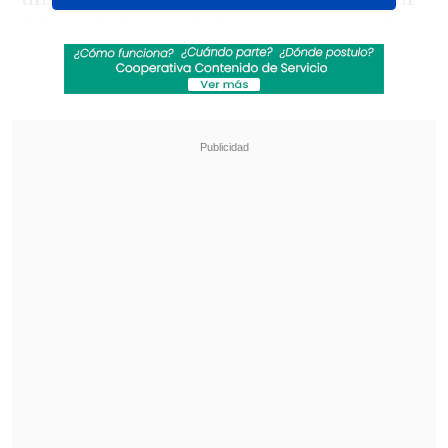
la batería de su celular. De esa forma, le
pasaron una batería externa o Power
Bank con el que pudo hacerlo, pero se
llevó la sorpresa al finalizar la comida.
Revisa también
Hiroshima recuerda los 81 años de la bomba
atómica
El estilo Petro: cuatro años de discursos sin
guión