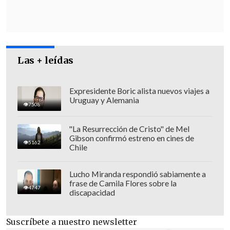
Las + leídas
Expresidente Boric alista nuevos viajes a
Uruguay y Alemania
Más de 13,7 millones de ecuatorianos
7508
están convocados a las urnas
para elegir
"La Resurrección de Cristo" de Mel
el próximo 9 de febrero a sus autoridades
Gibson confirmó estreno en cines de
5162
nacionales para el periodo 2025-2029,
Chile
entre ellas a los siguientes ocupantes de
Lucho Miranda respondió sabiamente a
la Presidencia y Vicepresidencia, a los 151
frase de Camila Flores sobre la
4747
parlamentarios que integrarán la
discapacidad
Asamblea Nacional y a cinco
representantes del Parlamento Andino.
Suscríbete a nuestro newsletter