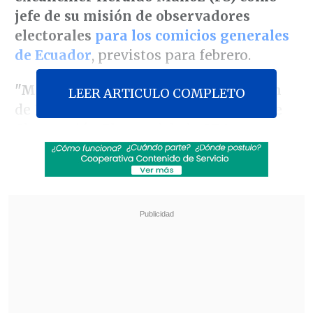
jefe de su misión de observadores
electorales
para los comicios generales
de Ecuador
, previstos para febrero.
"Me siento honrado de la designación
LEER ARTICULO COMPLETO
de Luis Almagro para dirigir Misión de
Observación Electoral de la OEA en
Ecuador.
Una gran responsabilidad que
ejerceré con rigurosidad
, teniendo en
cuenta la importancia de la soberanía
popular de ecuatorianos/as ejercida en
las urnas", señaló Heraldo en cuenta de
la red social X.
Revisa también