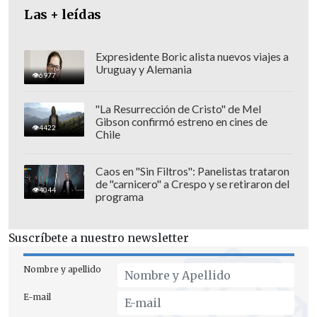
Las + leídas
Expresidente Boric alista nuevos viajes a
Uruguay y Alemania
6977
"La Resurrección de Cristo" de Mel
Gibson confirmó estreno en cines de
4422
Chile
Caos en "Sin Filtros": Panelistas trataron
de "carnicero" a Crespo y se retiraron del
4044
programa
Suscríbete a nuestro newsletter
El candidato alertó sobre la "ausencia de
Nombre y apellido
las Naciones Unidas" en los principales
E-mail
conflictos que existen en el planeta y