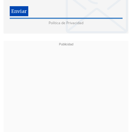
subrayó que su experiencia puede ser
vital para cambiar esto.
Política de Privacidad
"He logrado que dos beligerantes
hablen.
Hemos logrado dos veces ceses