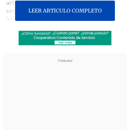
activa", además se ofreció como
"un
LEER ARTICULO COMPLETO
secretario general que se ponga las
botas".
"Necesitamos un secretario general que
se ponga las botas y vaya donde existe
el problema, un secretario general que
vaya y cruce una línea del frente aunque
haya una guerra",
expresó Grossi este
lunes en un acto en la capital argentina.
Revisa también
Chavismo y grupo opositor iniciaron mesa de
diálogo impulsada por EE.UU.
Botó el boleto ganador de la lotería y debió
buscarlo entre seis toneladas de basura