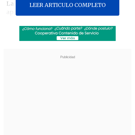
La iniciativa de censura, que fue
LEER ARTICULO COMPLETO
aprobada por
46 votos a favor y 12 en
contra
, condena la
"irrespetuosa y
perturbadora" intervención
desafiante
de la congresista contra el monarca
británico, jefe de Estado de Reino Unido y
Australia, según publicó hoy la cadena
pública australiana
ABC
.
Revisa también
El tifón Dolphin obligó a evacuar a más de
215.000 personas en Shanghái
Más de 4.300 personas han muerto en el
Líbano desde inicio de ofensiva israelí en
marzo