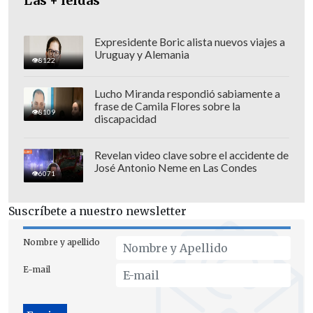
Las + leídas
Expresidente Boric alista nuevos viajes a
Uruguay y Alemania
8122
Lucho Miranda respondió sabiamente a
frase de Camila Flores sobre la
8109
discapacidad
Revelan video clave sobre el accidente de
José Antonio Neme en Las Condes
6071
"Si el rey colonizador volviera a venir a
Suscríbete a nuestro newsletter
mi país, a nuestro país, volvería a
hacerlo. Y seguiré haciéndolo.
Me
Nombre y apellido
opondré a la colonización en este país.
E-mail
Juro mi lealtad a los verdaderos
soberanos de estas tierras, los pueblos