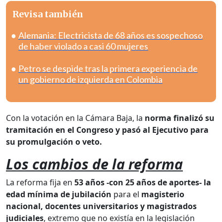
Revisa también
Alemania: Electricista de 68 años es sospechoso
de haber violado a casi 60 mujeres
Petro se despide tras la primera experiencia de
un gobierno de izquierda en Colombia
Con la votación en la Cámara Baja, la
norma finalizó su
tramitación en el Congreso y pasó al Ejecutivo para
su promulgación o veto.
Los cambios de la reforma
La reforma fija en
53 años -con 25 años de aportes- la
edad mínima de jubilación
para el
magisterio
nacional, docentes universitarios y magistrados
judiciales
, extremo que no existía en la legislación