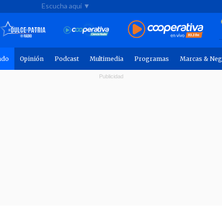
Escucha aquí ▼
ndo
Opinión
Podcast
Multimedia
Programas
Marcas & Neg