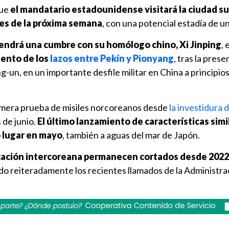
que
el mandatario estadounidense visitará la ciudad s
es de la próxima semana
, con una potencial estadía de u
endrá una cumbre con su homólogo chino, Xi Jinping
,
iento de los
lazos entre Pekín y Pionyang
, tras la prese
g-un, en un importante desfile militar en China a principio
rimera prueba de misiles norcoreanos desde
la investidura d
s de junio.
El último lanzamiento de características simi
 lugar en mayo
, también a aguas del mar de Japón.
cación intercoreana permanecen cortados desde 2022
o reiteradamente los recientes llamados de la Administra