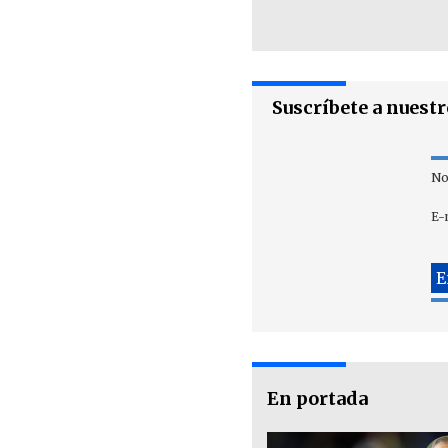
Suscríbete a nuest
No
E-
En portada