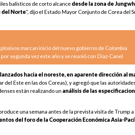
iles balísticos de corto alcance
desde la zona de Jungwha
 del Norte
", dijo el Estado Mayor Conjunto de Corea del S
xplosivos marcan inicio del nuevo gobierno de Colombia
 por segunda vez este año y se reunió con Díaz-Canel
lanzados hacia el noreste, en aparente dirección al m
 del Este en las dos Coreas), y agregó que las autoridade
denses están realizando un
análisis de las especificacio
produce una semana antes de la prevista visita de Trump a
entos del foro de la Cooperación Económica Asia-Pací