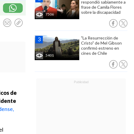
respondió sabiamente a
frase de Camila Flores
sobre la discapacidad
7506
"La Resurrección de
Cristo" de Mel Gibson
confirmó estreno en
cines de Chile
5401
icos de
sidente
dense,
el