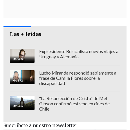
La nota técnica destaca que
"el
dinamismo de las agroexportaciones
peruanas habría adelantado en dos
años su velocidad de crecimiento"
.
Las + leídas
Expresidente Boric alista nuevos viajes a
Uruguay y Alemania
7788
Lucho Miranda respondió sabiamente a
frase de Camila Flores sobre la
6872
discapacidad
"La Resurrección de Cristo" de Mel
Gibson confirmó estreno en cines de
5286
Chile
Suscríbete a nuestro newsletter