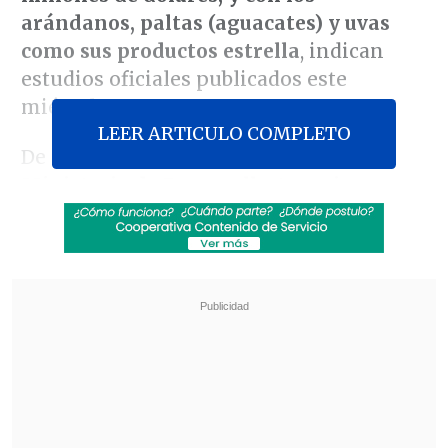
arándanos, paltas (aguacates) y uvas
como sus productos estrella
, indican
estudios oficiales publicados este
miércoles.
LEER ARTICULO COMPLETO
De acuerdo con datos técnicos del
Ministerio de Desarrollo Agrario y
Riego
(Midagri) reseñados por la agencia
oficial
Andina
,
un estudio realizado hace
dos años
mostró una "mayor velocidad
de crecimiento de las agroexportaciones
peruanas y se
proyectó que superarían a
los envíos agrícolas chilenos en el 2027
".
Revisa también