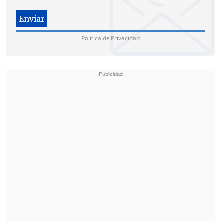
Política de Privacidad
Esta unidad será integrada inicialmente
por
300 efectivos de élite
y "trabajará
estrechamente con el Departamento de