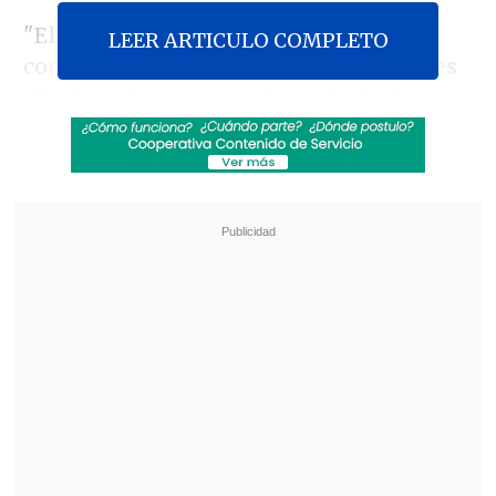
"El objetivo de este Grupo (Especial
LEER ARTICULO COMPLETO
contra el Crimen Organizado, Grecco)
es
eliminar la organización criminal
transnacional denominada 'Tren de
Aragua' y sus facciones
que constituyen
en este momento el enemigo número
uno de nuestra sociedad", dijo Adrianzén
en el Parlamento.
Revisa también
Al alero de Trump e Israel, De la Espriella da un
giro a la política exterior colombiana
Perú tendrá sus feriados los días viernes:
buscan potenciar el turismo