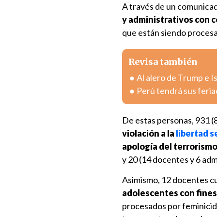
A través de un comunicad
y administrativos con 
que están siendo proces
Revisa también
Al alero de Trump e Is
Perú tendrá sus feria
De estas personas, 931 (
violación a la
libertad s
apología del terrorism
y 20 (14 docentes y 6 adm
Asimismo, 12 docentes c
adolescentes con fines
procesados por feminicidi