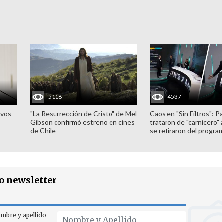
5118
4537
evos
"La Resurrección de Cristo" de Mel
Caos en "Sin Filtros": P
Gibson confirmó estreno en cines
trataron de "carnicero"
de Chile
se retiraron del progra
ro newsletter
mbre y apellido