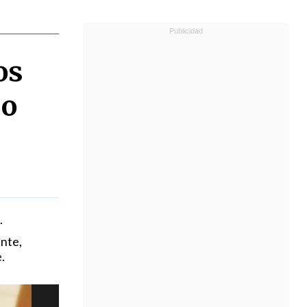
os
so
.
nte,
.