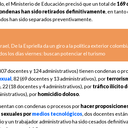
o, el Ministerio de Educación precisó que un total de
169 
condenas han sido retirados definitivamente
, en tanto
ados han sido separados preventivamente.
rael, De la Espriella da un giro a la política exterior colomb
dos los días viernes: buscan potenciar el turismo
807 docentes y 124 administrativos) tienen condenas o pr
exual
, 82 (69 docentes y 13 administrativos), por
terroris
o
, 22 (18 docentes y 4 administrativos), por
tráfico ilícito
inistrativos), por
homicidio doloso
.
uentan con condenas o procesos por
hacer proposiciones
 sexuales por
medios tecnológicos
, dos docentes están
o y un trabajador administrativo ha sido cesados definiti