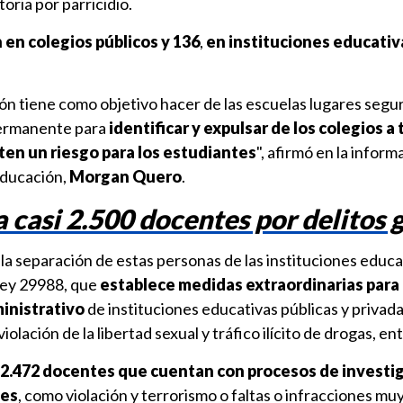
ria por parricidio.
 en colegios públicos y 136
,
en instituciones educativ
ón tiene como objetivo hacer de las escuelas lugares segu
ermanente para
identificar y expulsar de los colegios a 
en un riesgo para los estudiantes
", afirmó en la inform
Educación,
Morgan Quero
.
a casi 2.500 docentes por delitos 
 la separación de estas personas de las instituciones educa
 Ley 29988, que
establece medidas extraordinarias para 
inistrativo
de instituciones educativas públicas y privad
iolación de la libertad sexual y tráfico ilícito de drogas, en
2.472 docentes que cuentan con procesos de investi
ves
, como violación y terrorismo o faltas o infracciones mu