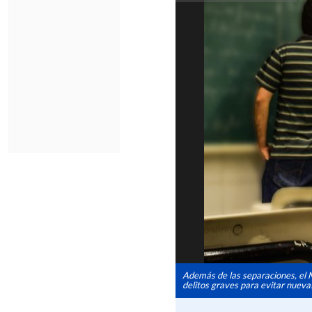
Además de las separaciones, el 
delitos graves para evitar nueva