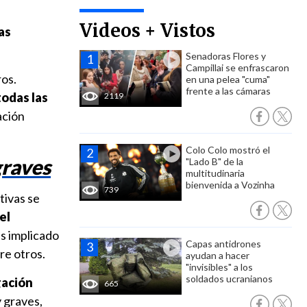
Videos + Vistos
as
Senadoras Flores y
Campillai se enfrascaron
ros.
en una pelea "cuma"
frente a las cámaras
todas las
2119
ación
Colo Colo mostró el
graves
"Lado B" de la
multitudinaria
bienvenida a Vozinha
739
tivas se
el
as implicado
Capas antidrones
tre otros.
ayudan a hacer
"invisibles" a los
soldados ucranianos
gación
665
y graves,