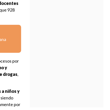
docentes
 que 928
iana
ocesos por
mo y
 de drogas
,
 a niños y
 siendo
vamente por