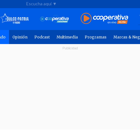
Escucha aquí ▼
ndo
Opinión
Podcast
Multimedia
Programas
Marcas & Neg