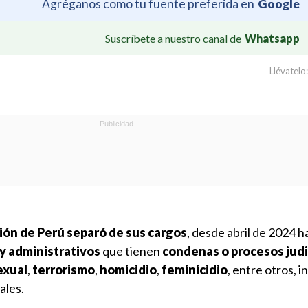
Agréganos como tu fuente preferida en
Google
Suscríbete a nuestro canal de
Whatsapp
Llévatelo:
ión de Perú separó de sus cargos
, desde abril de 2024 ha
y administrativos
que tienen
condenas o procesos judi
sexual
,
terrorismo
,
homicidio
,
feminicidio
, entre otros, 
ales.