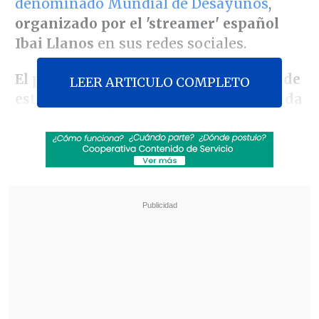
denominado Mundial de Desayunos
,
organizado por el 'streamer' español
Ibai Llanos
en sus redes sociales.
El pan con chicharrón fue el ganador de
LEER ARTICULO COMPLETO
esta particular competencia organizada
por Ibai,
donde ganó en votos en redes
sociales a la arepa pepiada de Venezuela
en la final, tras haber eliminado en las
rondas previas a los chilaquiles de
México, el bolón de Ecuador
y la
marraqueta con palta de Chile
.
Revisa también
Paz aseguró que "una nueva Bolivia está
naciendo" al conmemorar 201 años de