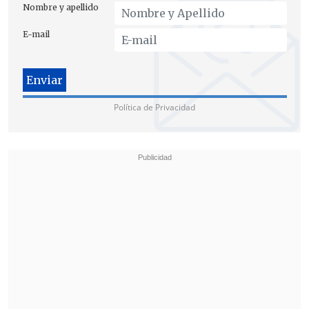
Nombre y apellido
E-mail
Política de Privacidad
Las raciones de este sándwich, que lleva
c
amote, chicharrón y cebolla aliñada al
gusto
, fueron elaboradas por la
Asociación de Restauradores Marinos y
Afines del Perú (Armap)
por encargo de
los empresarios de Gamarra, con el
apoyo de la Municipalidad de La Victoria.