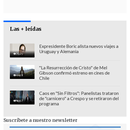
anunció que el desayuno peruano había
sido el campeón.
Los 10.000 panes con chicharrón fueron
Las + leídas
repartidos este viernes a los visitantes
de Gamarra,
la zona donde se encuentra
Expresidente Boric alista nuevos viajes a
el emporio de tiendas textiles más
Uruguay y Alemania
7025
grande de Latinoamérica, ubicado en el
distrito limeño de La Victoria, con
"La Resurrección de Cristo" de Mel
Gibson confirmó estreno en cines de
motivo de la celebración del Centro
4469
Chile
Comercial Parque Cánepa, una de las
galerías comerciales que se encuentran
Caos en "Sin Filtros": Panelistas trataron
en el transitado lugar.
de "carnicero" a Crespo y se retiraron del
4087
programa
Suscríbete a nuestro newsletter