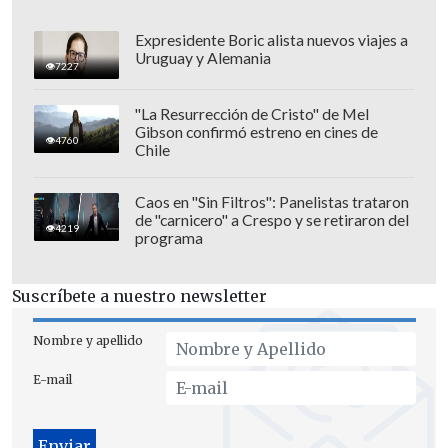
Expresidente Boric alista nuevos viajes a
Uruguay y Alemania
7227
Bolivia perdió su acceso al océano
"La Resurrección de Cristo" de Mel
Gibson confirmó estreno en cines de
Pacífico en la Guerra del Pacífico y
4760
Chile
reclama a Chile una negociación para
recuperar su soberanía marítima.
Caos en "Sin Filtros": Panelistas trataron
de "carnicero" a Crespo y se retiraron del
4219
programa
Sin embargo,
Perú le ofreció a Bolivia
una franja de playa para su libre uso por
Suscríbete a nuestro newsletter
99 años y una zona franca en la
provincia de Ilo
que aún no alcanza su
Nombre y apellido
total desarrollo, 30 años después de su
E-mail
creación.
Castillo expresó estar de acuerdo con