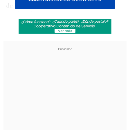
de la cadena
CNN en Español
, Castillo
confirmó que en un evento, antes de ser
candidato a la Presidencia de Perú,
declaró estar a favor de dar "mar para
Bolivia" y que
se trata de un derecho
de
esta nación vecina.
Revisa también
El sistema sanitario de Cisjordania está al
borde del colapso por retención fiscal israelí
Crisis migratoria: Ceuta exige más presencia
de la Unión Europea en la frontera con
Marruecos
Agregó que
"ahora nos pondremos de