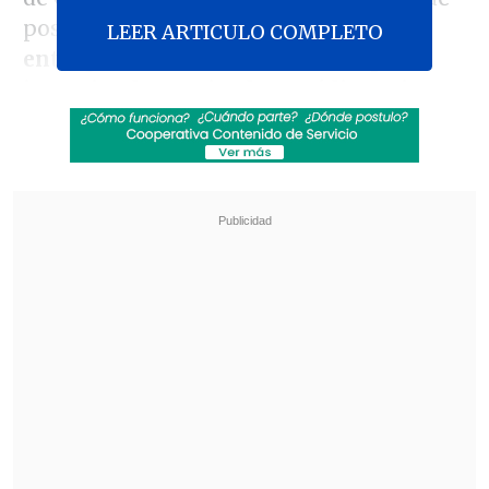
posee el teléfono de Wendell tras ser
LEER ARTICULO COMPLETO
entregado en forma voluntaria por la
investigadora privada y médium Fia
Johhanson
, encargada de llegar a Julia al
país para hacerse una prueba de ADN.
Revisa también
Carmona viajó a Cuba por segunda vez este
año y se reunió con Díaz-Canel
Colonos israelíes atacaron mezquita en
Cisjordania y el Ejército arrestó a 7 fieles
Según informa
The Sun
, Johansson
entregó el teléfono luego de encontrar