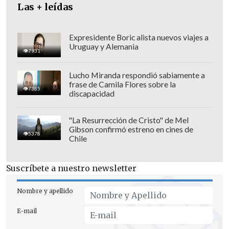
Las + leídas
Expresidente Boric alista nuevos viajes a
Uruguay y Alemania
Sin embargo, Julia Wendell niega las
7931
acusaciones:
"No tenía pornografía
Lucho Miranda respondió sabiamente a
infantil en mi teléfono. No soy un
frase de Camila Flores sobre la
7385
pedófilo. Soy víctima de una pedófila"
.
discapacidad
"Si alguien es un pedófilo, creo que esta
"La Resurrección de Cristo" de Mel
persona nunca iría sola a una estación
Gibson confirmó estreno en cines de
5378
Chile
de policía o nunca hablaría de que he
hablado en público con todo el mundo
Suscríbete a nuestro newsletter
porque sería muy peligroso. No es
lógico...
Estoy diciendo la verdad y
Nombre y apellido
limpiaré mi nombre porque no soy un
E-mail
monstruo
", agregó.