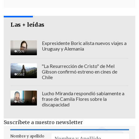
adjudicó el ataque,
"no hay evidencias"
que sugieran que esa organización
estuviera detrás del atentado.
Las + leídas
Expresidente Boric alista nuevos viajes a
Uruguay y Alemania
7508
"La Resurrección de Cristo" de Mel
Gibson confirmó estreno en cines de
5162
Chile
Lucho Miranda respondió sabiamente a
frase de Camila Flores sobre la
4747
discapacidad
Suscríbete a nuestro newsletter
Agentes registraron este sábado
el
Nombre y apellido