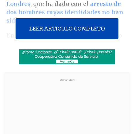
Londres
, que ha
dado con el
arresto de
dos hombres cuyas identidades no han
sido reveladas.
LEER ARTICULO COMPLETO
Un
joven de 21 años fue arrestado poco
antes de la pasada medianoche en el
barrio de Hounslow,
horas después de
que
otro muchacho de 18 años fuera
retenido en la sala de embarque del
puerto de Dover,
en el suroeste de
Inglaterra.
Revisa también
Abelardo de la Espriella asumió la presidencia
de Colombia para el periodo 2026-2030