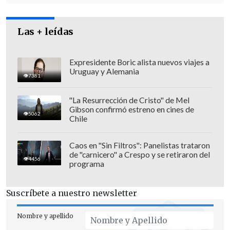
Las + leídas
Cómo ejemplo, puso la reacción de los
europeos cuando
Trump hizo pública
Expresidente Boric alista nuevos viajes a
Uruguay y Alemania
esta semana en el
Foro de Davos
su
7381
conversación con el presidente francés
,
"La Resurrección de Cristo" de Mel
Emmanuel Macron
.
Gibson confirmó estreno en cines de
5062
Chile
"Muy interesante. Todos los europeos
literalmente se pusieron de puntillas (...).
Caos en "Sin Filtros": Panelistas trataron
Pero cuando
Macron hizo pública la
de "carnicero" a Crespo y se retiraron del
4456
programa
conversación con (el presidente ruso,
Vladímir) Putin, nadie lo hizo
", apuntó.
Suscríbete a nuestro newsletter
Peskov admitió también que los métodos
Nombre y apellido
utilizados por Trump no se