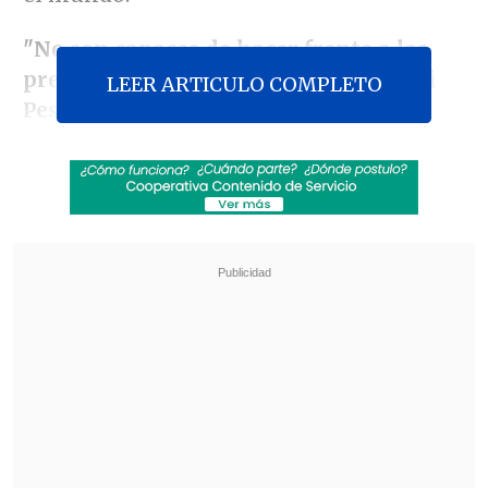
"No son capaces de hacer frente a las
presiones de Trump"
, comentó
Dmitri
LEER ARTICULO COMPLETO
Peskov
, portavoz presidencial, a la
televisión rusa.
Revisa también
Al alero de Trump e Israel, De la Espriella da un
giro a la política exterior colombiana
El mayor apagón de este viernes en Cuba
dejará sin electricidad al 72% del país
Subrayó que lo que
"los dramáticos
cambios"
que están ocurriendo
últimamente son consecuencia del