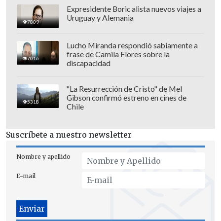
Expresidente Boric alista nuevos viajes a
Uruguay y Alemania
7809
Lucho Miranda respondió sabiamente a
frase de Camila Flores sobre la
7016
discapacidad
La Unión del Pescado también informó
de que
la importación de caballa chilena
"La Resurrección de Cristo" de Mel
Gibson confirmó estreno en cines de
se multiplicó por siete, hasta las 3.000
5318
Chile
toneladas
, por un valor de 3,7 millones
de dólares (ocho veces más que en 2024).
Suscríbete a nuestro newsletter
Rusia lleva años tratando de inculcar a
Nombre y apellido
la población una dieta que incluya más
E-mail
pescado
. El presidente ruso, Vladímir
Putin, reconoció esta situación al señalar
que los
rusos consumen alrededor de 23
kilogramos anuales frente a los 28