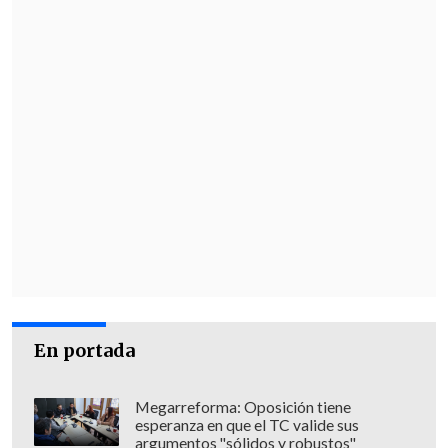
iniciativas que tratan de hacer más
accesibles este tipo de productos
se
observan precios demasiado elevados
para el salario de un ruso medio.
Por ello, muchos de
estos productos se
dirigen en gran parte a la clase más
pudiente
, que puede permitirse pagar
los 9.000 rublos (110 dólares) que cuestan
cada cien gramos de caviar de esturión.
En portada
Megarreforma: Oposición tiene
esperanza en que el TC valide sus
argumentos "sólidos y robustos"