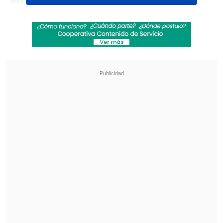
Revisa también
El cáncer que padece Joe Biden es "muy
doloroso y debilitante", reveló su hijo
"Lilac Typhoon": PDI indaga "posibles ataques
informáticos" de un grupo de ciberespionaje
asiático
Los
suministros de salmón congelado
aumentaron 1,5 veces hasta las 32.000
toneladas
(210 millones de dólares),
mientras que las de
filete de salmón
crecieron 40%, hasta las 4.100
toneladas
, con un valor de 42 millones
de dólares, 30% más que el año pasado.