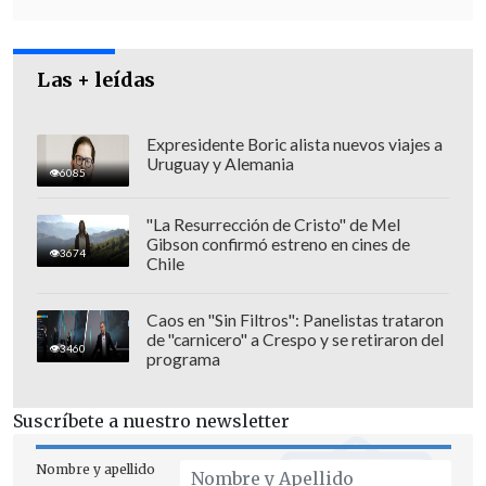
Las + leídas
Expresidente Boric alista nuevos viajes a
Uruguay y Alemania
6085
"La Resurrección de Cristo" de Mel
Gibson confirmó estreno en cines de
3674
Chile
Serguéi Shoigu, ministro de defensa
Caos en "Sin Filtros": Panelistas trataron
de "carnicero" a Crespo y se retiraron del
advirtió que los grupos armados que no
3460
programa
respeten el alto al fuego serán
catalogados de terroristas
y contra ellos
Suscríbete a nuestro newsletter
se utilizarán los mismos métodos que
contra las organizaciones yihadistas.
Nombre y apellido