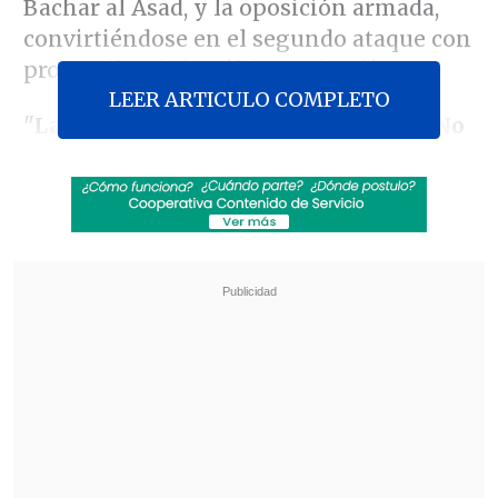
Bachar al Asad, y la oposición armada,
convirtiéndose en el segundo ataque con
proyectiles de los últimos dos días.
LEER ARTICULO COMPLETO
"La explosión causó daños menores. No
hay heridos. El nuevo ataque contra la
misión diplomática rusa es inadmisible
y merece una firme condena", informó
María Zajárova, portavoz de la
Cancillería rusa en un comunicado.
Revisa también
Hiroshima recuerda los 81 años de la bomba
atómica
El estilo Petro: cuatro años de discursos sin
guión