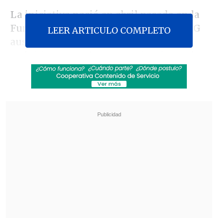
La iniciativa nació en abril pasado en la
Fundación Mandela y "46664", una ONG
LEER ARTICULO COMPLETO
auspiciada por el ex presidente
sudafricano que busca concientizar sobre
la realidad de los enfermos de sida, y
tiene como objetivo "inspirar a la gente a
mejorar sus vidas y sus comunidades".
Revisa también
EE.UU. advierte de un brote de salmonella con
345 casos por jalapeños procedentes de
México
Pese a la tregua: Israel lanzó su mayor número
de proyectiles al Líbano