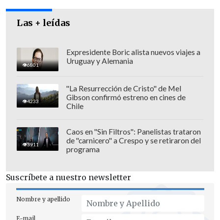
entonces, su vida ha sido una inspiración
para el mundo".
Las + leídas
Expresidente Boric alista nuevos viajes a
Uruguay y Alemania
6801
"La Resurrección de Cristo" de Mel
Gibson confirmó estreno en cines de
4233
Chile
Caos en "Sin Filtros": Panelistas trataron
de "carnicero" a Crespo y se retiraron del
3911
programa
Suscríbete a nuestro newsletter
Nombre y apellido
El Premio Nobel de la Paz 1993 celebró junto a su familia en
E-mail