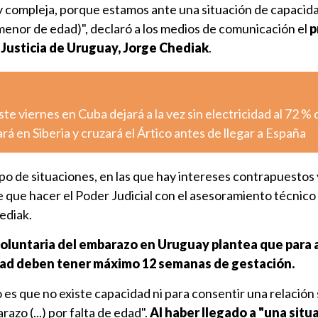
 compleja, porque estamos ante una situación de capacida
menor de edad)", declaró a los medios de comunicación el
p
 Justicia de Uruguay, Jorge Chediak
.
e viernes en Cuba dejará a la vez sin electricidad al 72 % d
rá en Siberia y cruzará el Ártico antes de llegar a España
o de situaciones, en las que hay intereses contrapuestos 
ene que hacer el Poder Judicial con el asesoramiento técnico
ediak.
voluntaria del embarazo en Uruguay plantea que para a
ad deben tener máximo 12 semanas de gestación.
 es que no existe capacidad ni para consentir una relación 
azo (...) por falta de edad".
Al haber llegado a "una situ