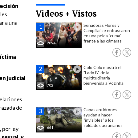
decisión
Videos + Vistos
lles
ar a una
Senadoras Flores y
Campillai se enfrascaron
en una pelea "cuma"
frente a las cámaras
2094
víctima
Colo Colo mostró el
"Lado B" de la
en judicial
multitudinaria
bienvenida a Vozinha
702
relaciones
arazada de
Capas antidrones
ayudan a hacer
"invisibles" a los
soldados ucranianos
661
 por ley
 sexual, y