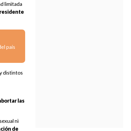
d limitada
residente
el país
y distintos
bortar las
sexual ni
ación de