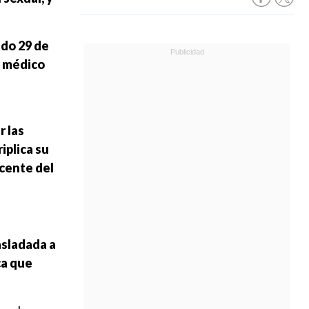
ado 29 de
o médico
r las
iplica su
scente del
asladada a
ca que