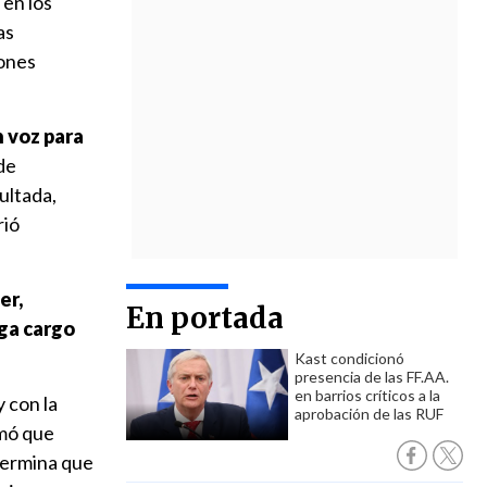
 en los
as
iones
n voz para
de
ultada,
rió
er,
En portada
aga cargo
Kast condicionó
presencia de las FF.AA.
en barrios críticos a la
 con la
aprobación de las RUF
rmó que
termina que