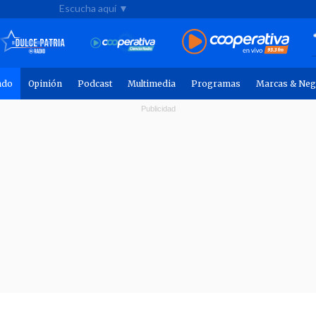
Escucha aquí ▼
ndo
Opinión
Podcast
Multimedia
Programas
Marcas & Neg