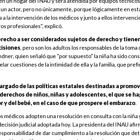
 en un hogar del INAU y será atendida por equipos técnicos
n un actor, pero no únicamente, porque lógicamente en est
 a la intervención de los médicos y junto a ellos intervenc
s profesionales", explicó.
 derecho a ser considerados sujetos de derecho y tiene
cisiones
, pero son los adultos los responsables de la toma 
ndner, quien señaló que "por supuesto" la niña ha sido cons
lar cuestiones de la intimidad de ella y la familia, que prefi
cargado de las políticas estatales destinadas a promov
s derechos de niños, niñas y adolescentes, el que se h
 y del bebé, en el caso de que prospere el embarazo
.
 médicos adopten una resolución en consulta con la niña y
ecisión judicial adoptada hoy.
La presidenta del INAU afi
responsabilidad de dar cumplimiento a la resolución que de