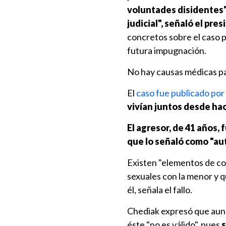
voluntades disidentes" 
judicial", señaló el pr
concretos sobre el caso pa
futura impugnación.
No hay causas médicas pa
El
caso fue publicado por 
vivían juntos desde ha
El agresor, de 41 años,
que lo señaló como "aut
Existen "elementos de co
sexuales con la menor y q
él, señala el fallo.
Chediak expresó que aunq
éste "no es válido", pues
s