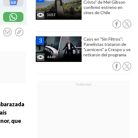
Cristo" de Mel Gibson
confirmó estreno en
cines de Chile
5057
Caos en "Sin Filtros":
Panelistas trataron de
"carnicero" a Crespo y se
retiraron del programa
4449
embarazada
aís
enor, que