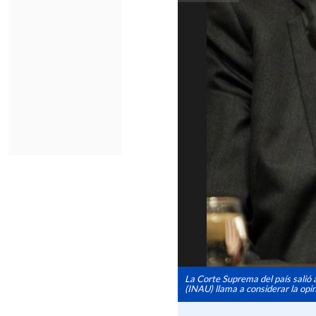
La Corte Suprema del país salió 
(INAU) llama a considerar la opi