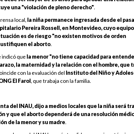
tuye una "violación de pleno derecho"
.
prensa local,
la niña permanece ingresada desde el pas
pitalario Pereira Rossell, en Montevideo, cuyo equip
ituación es de riesgo "no existen motivos de orden
ustifiquen el aborto
.
 indicó que
la menor "no tiene capacidad para entende
azo, la maternidad y la relación con el hombre, que tr
oincide con la evaluación del
Instituto del Niño y Adole
 ONG El Farol
, que trabaja con la familia.
nta del INAU, dijo a medios locales que la niña será tr
ción y que el aborto dependerá de una resolución médi
ión de la menor y su madre
.