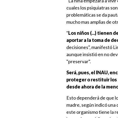
"La niña empezará a vivir
cuales los psiquiatras so
problemáticas se da pauta
mucho mas amplias de otro
"
Los niños (...) tienen
aportar a la toma de de
decisiones", manifestó Li
aunque insistió en no deve
"preservar".
Será, pues, el INAU, en
proteger o restituir lo
desde ahora de la menor
Esto dependerá de que los
madre, según indicó una d
este organismo tiene la 