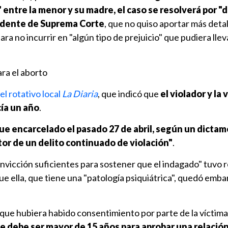
entre la menor y su madre, el caso se resolverá por "
esidente de Suprema Corte
, que no quiso aportar más deta
ra no incurrir en "algún tipo de prejuicio" que pudiera llev
ra el aborto
el rotativo local
La Diaria
, que indicó que
el violador y la 
cía un año
.
 fue encarcelado el pasado 27 de abril, según un dictam
or de un delito continuado de violación"
.
nvicción suficientes para sostener que el indagado" tuvo 
ue ella, que tiene una "patología psiquiátrica", quedó emb
ue hubiera habido consentimiento por parte de la víctima,
e debe ser mayor de 15 años para aprobar una relación