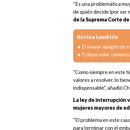
"Es una problemática muy
de quién decide (por ser 
de la Suprema Corte de
Revisa también
El mayor apagón de est
Eclipse solar comenza
"Como siempre en este tip
valores a resolver, lo ti
indispensable", añadió Ch
La ley de interrupción 
mujeres mayores de ed
"El problema en este caso
para terminar con el embar