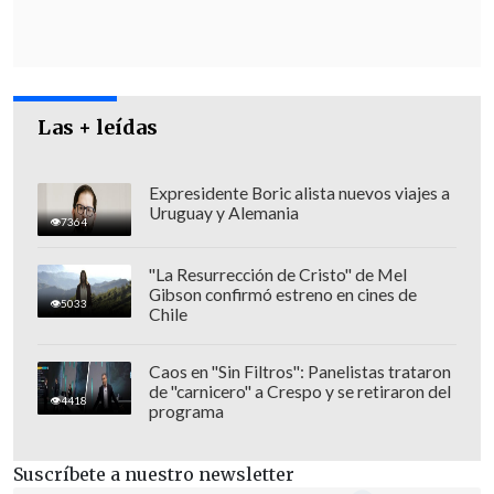
los votos emitidos. Mientras tanto, el
candidato por el oficialismo suma un
26,77%
.
Las + leídas
Expresidente Boric alista nuevos viajes a
Uruguay y Alemania
7364
"La Resurrección de Cristo" de Mel
Gibson confirmó estreno en cines de
5033
Chile
Caos en "Sin Filtros": Panelistas trataron
de "carnicero" a Crespo y se retiraron del
4418
programa
Oficialismo apostará por un
Suscríbete a nuestro newsletter