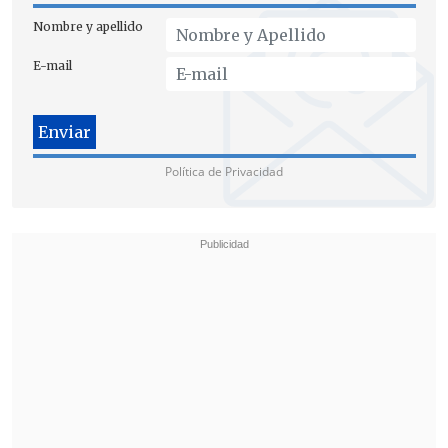
gobierno de coalición
Nombre y apellido
No obstante, de cara a la segunda vuelta
E-mail
y al igual que como lo hizo Luis Lacalle
Pou hace cinco años,
Delgado apostará
por un gobierno de coalición junto con
tres fuerzas políticas
que ya acompañan
Política de Privacidad
al actual y con una que se creó para estas
elecciones y que ya le brindó su apoyo.
Dentro de estas, el
Partido Colorado
obtuvo 385.685 votos (16,03%),
Cabildo
Abierto
59.000 (2,45%), el
Partido
Independiente
41.206 (1,71 %) y el nuevo
Partido Constitucional Ambientalista
11.691 (0,49 %).