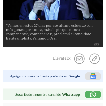
"Vamos en estos 27 días por ese último esfuerzo con
más ganas que nunca, más de pie que nunca,
compañeras y compañeros", proclamó el candidato
frenteamplista, Yamandú Orsi.
EFE
Llévatelo:
Agréganos como tu fuente preferida en
Google
Suscríbete a nuestro canal de
Whatsapp