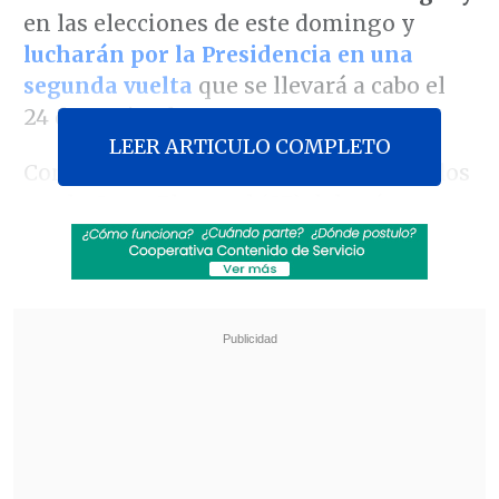
en las elecciones de este domingo y
lucharán por la Presidencia en una
segunda vuelta
que se llevará a cabo el
24 de noviembre.
LEER ARTICULO COMPLETO
Con el 99,92 % de los votos ya escrutados
por la Corte Electoral (CE) del país
sudamericano, el primero de ellos obtuvo
1.057.515 de los 2.441.238 votos emitidos
,
aunque aún hay 34.564 observados
(emitidos por quienes votan en un
circuito diferente al que tienen asignado)
que se abrirán en los próximos días.
Revisa también