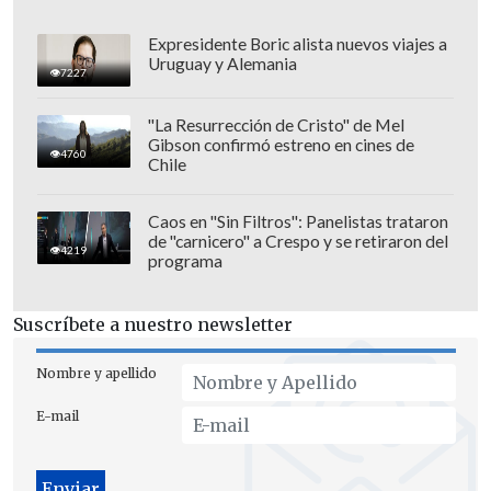
Expresidente Boric alista nuevos viajes a
Uruguay y Alemania
7227
"La Resurrección de Cristo" de Mel
Gibson confirmó estreno en cines de
4760
Chile
Caos en "Sin Filtros": Panelistas trataron
de "carnicero" a Crespo y se retiraron del
4219
programa
Suscríbete a nuestro newsletter
Sostuvo que contempla su
retorno
"
por
Nombre y apellido
razones graves y con el permiso por
E-mail
escrito del Superior General
"
del
Sodalicio
, que ha sido intervenido por la