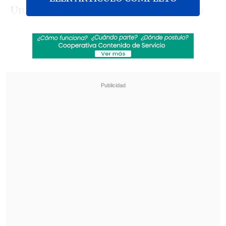
Un comunicado, firmado el 25 de mayo
en la
Ciudad del Vaticano
y leído este
viernes en una conferencia de prensa
por el
obispo Miguel Cabreros
,
presidente de la CEP
, aseguró que
Figari
"
nunca ha estado oculto
,
escondido o
protegido
en ningún modo" por el
Vaticano.
Revisa también
El sistema sanitario de Cisjordania está al
borde del colapso por retención fiscal israelí
Crisis migratoria: Ceuta exige más presencia
de la Unión Europea en la frontera con
Marruecos