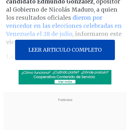
candidato Edmundo González
, opositor
al Gobierno de Nicolás Maduro, a quien
los resultados oficiales
dieron por
vencedor en las elecciones celebradas en
Venezuela el 28 de julio
, informaron este
viernes fuentes oficiales.
LEER ARTICULO COMPLETO
La ministra argentina de Relaciones
Exteriores, Comercio Internacional y
Culto,
Diana Mondino
, publicó en su
cuenta de la red social X un mensaje en
el que, además de compartir el enlace
para seguir las actas electorales
publicado por la oposición venezolana, la
canciller indicó: "Todos podemos
confirmar, sin lugar a ninguna duda, que
el legítimo ganador y Presidente electo