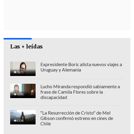
Las + leídas
Expresidente Boric alista nuevos viajes a
Uruguay y Alemania
7825
Lucho Miranda respondió sabiamente a
Además, en su habitual rueda de prensa
frase de Camila Flores sobre la
7095
discapacidad
en la Casa Rosada, el vocero presidencial,
Manuel Adorni
, afirmó que
es "difícil"
"La Resurrección de Cristo" de Mel
saber cómo se va a resolver la crisis en
Gibson confirmó estreno en cines de
5338
Venezuela "ante la presencia de un
Chile
dictador"
y "a partir de lo obvio, que es