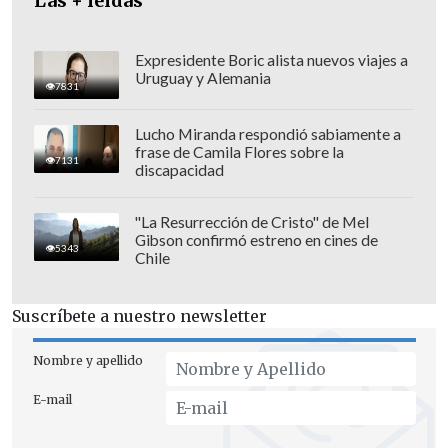
Las + leídas
la victoria en los comicios del pasado
julio.
Expresidente Boric alista nuevos viajes a
Uruguay y Alemania
7831
Lucho Miranda respondió sabiamente a
frase de Camila Flores sobre la
7131
discapacidad
"La Resurrección de Cristo" de Mel
Gibson confirmó estreno en cines de
5343
Chile
Suscríbete a nuestro newsletter
Nombre y apellido
Ambos han asegurado que acudirán el 10
E-mail
de enero a la sede de la Asamblea