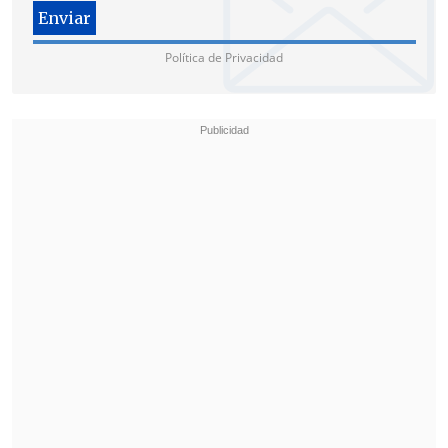
Nacional (Parlamento), controlada por el
chavismo, para prestar juramento del
cargo.
Política de Privacidad
"Habrá que ver qué ocurre finalmente,
pero ese escenario (el recrudecimiento
de la crisis política y social) es uno de los
que nosotros tenemos previsto", apuntó
Castellanos.
Más de 7,7 millones de venezolanos han
migrado en los últimos años como
consecuencia de la crisis
, según la
Organización Mundial de las
Migraciones (OIM), lo que representa el
segundo mayor desplazamiento del
mundo, después de la guerra en Siria.