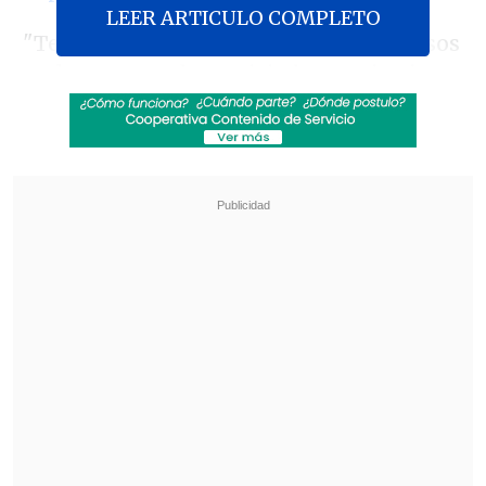
LEER ARTICULO COMPLETO
"Tenemos una gran cantidad de recursos
en los puntos de servicio humanitario y
hemos generado
un programa de alerta
temprana a la movilidad
, lo que permite
mejores condiciones de coordinación
con los distintos gobiernos y otras
agencias internacionales", dijo a
EFE
el
subsecretario global de la IFRC,
Xavier
Castellanos
.
Revisa también
Colonos israelíes atacaron mezquita en
Cisjordania y el Ejército arrestó a 7 fieles
Cuatro personas murieron tras estrellarse un