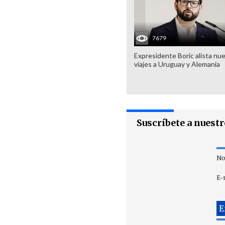
7679
Expresidente Boric alista nu
viajes a Uruguay y Alemania
Suscríbete a nuest
No
E-