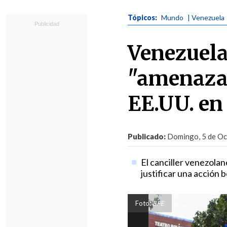
Tópicos:
Mundo
| Venezuela
Venezuela
"amenaza"
EE.UU. en 
Publicado:
Domingo, 5 de Oct
El canciller venezola
justificar una acción 
Foto:
EFE