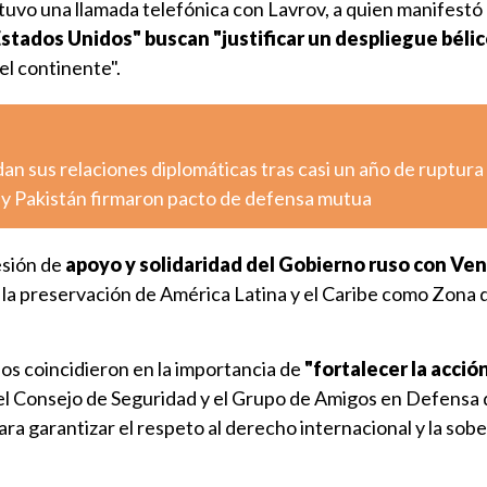
tuvo una llamada telefónica con Lavrov, a quien manifestó
Estados Unidos" buscan "justificar un despliegue bélic
del continente".
n sus relaciones diplomáticas tras casi un año de ruptura
a y Pakistán firmaron pacto de defensa mutua
esión de
apoyo y solidaridad del Gobierno ruso con Ve
a preservación de América Latina y el Caribe como Zona d
os coincidieron en la importancia de
"fortalecer la acció
 el Consejo de Seguridad y el Grupo de Amigos en Defensa 
ara garantizar el respeto al derecho internacional y la sob