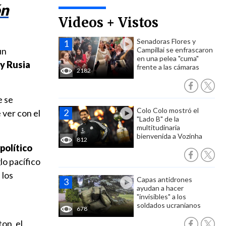
ón
Videos + Vistos
Senadoras Flores y
un
Campillai se enfrascaron
en una pelea "cuma"
 y Rusia
frente a las cámaras
2182
e se
Colo Colo mostró el
 ver con el
"Lado B" de la
multitudinaria
bienvenida a Vozinha
812
político
lo pacífico
 los
Capas antidrones
ayudan a hacer
"invisibles" a los
soldados ucranianos
678
on, el