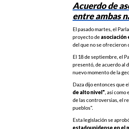
Acuerdo de as
entre ambas n
El pasado martes, el Par
proyecto de
asociación 
del que no se ofrecieron 
El 18 de septiembre, el P
presentó, de acuerdo al 
nuevo momento de la geop
Daza dijo entonces que e
de alto nivel"
, así como 
de las controversias, el 
pueblos".
Esta legislación se apro
estadounidense en el 