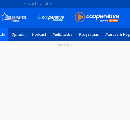
Escucha aquí ▼
ndo
Opinión
Podcast
Multimedia
Programas
Marcas & Neg