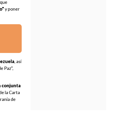
 que
o"
y poner
nezuela
, así
e Paz",
n conjunta
de la Carta
eranía de