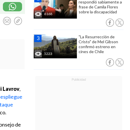
respondió sabiamente a
frase de Camila Flores
sobre la discapacidad
6168
"La Resurrección de
Cristo" de Mel Gibson
confirmó estreno en
cines de Chile
5223
i Lavrov
,
despliegue
ataque
co.
Consejo de