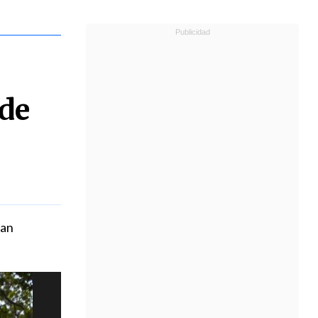
 de
can