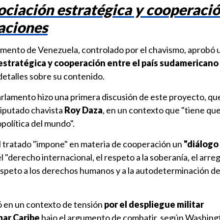
ociación estratégica y cooperaci
aciones
lamento de Venezuela, controlado por el chavismo, aprobó 
estratégica y cooperación entre el país sudamericano
detalles sobre su contenido.
arlamento hizo una primera discusión de este proyecto, qu
diputado chavista
Roy Daza
, en un contexto que "tiene que
olítica del mundo".
l tratado "impone" en materia de cooperación un
"diálogo 
el "derecho internacional, el respeto a la soberanía, el arreg
respeto a los derechos humanos y a la autodeterminación de
bó en un contexto de tensión
por el despliegue militar
mar Caribe
bajo el argumento de combatir, según Washingt