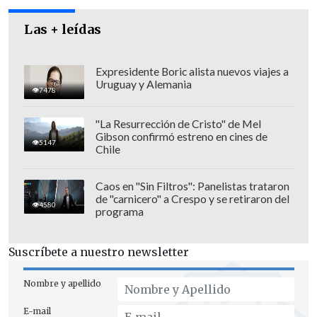
municipalidades
-Villa Alemana, Parral,
Santa Bárbara y Futrono-.
Las + leídas
Expresidente Boric alista nuevos viajes a
Uruguay y Alemania
7478
"La Resurrección de Cristo" de Mel
Gibson confirmó estreno en cines de
5147
Chile
Caos en "Sin Filtros": Panelistas trataron
de "carnicero" a Crespo y se retiraron del
4580
programa
Suscríbete a nuestro newsletter
"Estas propiedades fueron dispuestas
Nombre y apellido
rápidamente, tal como nos pidió el
E-mail