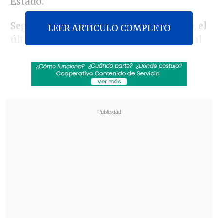
Estado.
Según informa hoy sábado
El Mercurio
, el
LEER ARTICULO COMPLETO
último jueves, la corporación
entregó al
Ministerio de Bienes Nacionales las
llaves y la documentación de su sede
principal
, ubicada en avenida
Francisco
Bilbao 1049
, en la comuna de
Providencia, propiedad que el pasado 2
de enero el Consejo de Defensa del
Estado inscribió a nombre del Fisco.
Revisa también
Desbaratan contrabando para "armar" tintas y
tóners falsificados
Mesa del Senado rechaza suspender la Ley