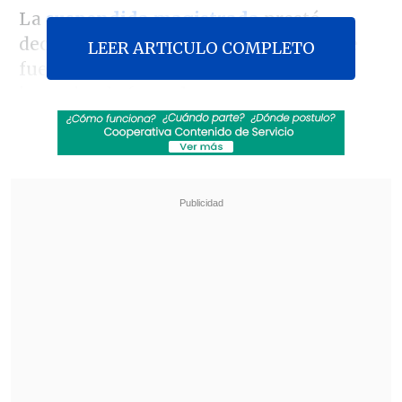
La
suspendida magistrada
prestó
declaración en una instancia en la que
LEER ARTICULO COMPLETO
fue notificada de que está siendo
investigada formalmente por
negligencia grave o ignorancia
inexcusable
en el ejercicio de sus
funciones.
Revisa también
Colombiano fue asesinado a balazos en un cité
de La Cisterna
Kast arribó a Colombia para asistir a la
asunción de Abelardo de la Espriella
Fuentes internas de la investigación