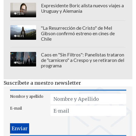
Estabilización de Precios del Petróleo
Expresidente Boric alista nuevos viajes a
Uruguay y Alemania
(FEPP).
7258
"La Resurrección de Cristo" de Mel
Gibson confirmó estreno en cines de
4831
Chile
Caos en "Sin Filtros": Panelistas trataron
de "carnicero" a Crespo y se retiraron del
4261
programa
Suscríbete a nuestro newsletter
Nombre y apellido
E-mail