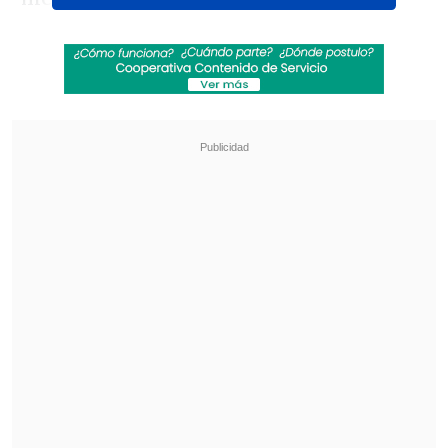
Revisa también
Colombiano fue asesinado a balazos en un cité
de La Cisterna
Kast arribó a Colombia para asistir a la
asunción de Abelardo de la Espriella
Con todo, estimó
alzas de 28,3 pesos por
litro para la gasolina de 93 octanos y de
97 octanos;
y de 4,9 para el gas licuado
de petróleo (GLP) de uso vehicular.
En el caso del kerosene, el alza será de
16,6 pesos por litro y en el diésel llegará
a los 21,5 pesos por litro.