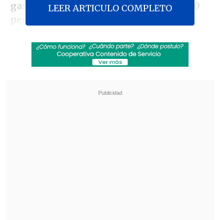
gasolinas y que en el diésel será de 150
LEER ARTICULO COMPLETO
pesos por litro,
añadiendo que "la baja
acumulada en gasolinas estaría
ascendiendo a 200 pesos por litro desde
las primeras subidas, y en el caso del
diésel estaría alcanzando las cifras del
orden de 270 pesos por litro".
Revisa también
Escolta del exministro Cordero frustró a
disparos un portonazo en Vitacura
Incendio en domicilio provocó la muerte de
dos adultos mayores en Recoleta
Al ser consultado sobre la razón de que