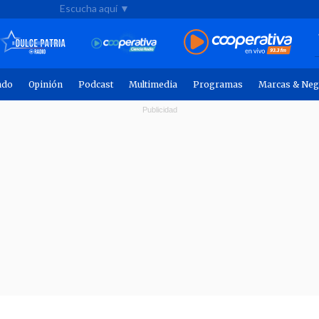
Escucha aquí ▼
ndo
Opinión
Podcast
Multimedia
Programas
Marcas & Neg