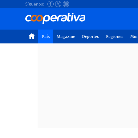
Síguenos:
País
Magazine
Deportes
Regiones
Mu