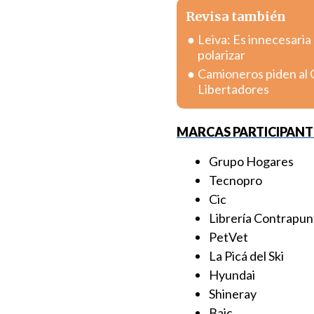
Revisa también
Leiva: Es innecesaria
polarizar
Camioneros piden al 
Libertadores
MARCAS PARTICIPANT
Grupo Hogares
Tecnopro
Cic
Librería Contrapun
PetVet
La Picá del Ski
Hyundai
Shineray
Baic