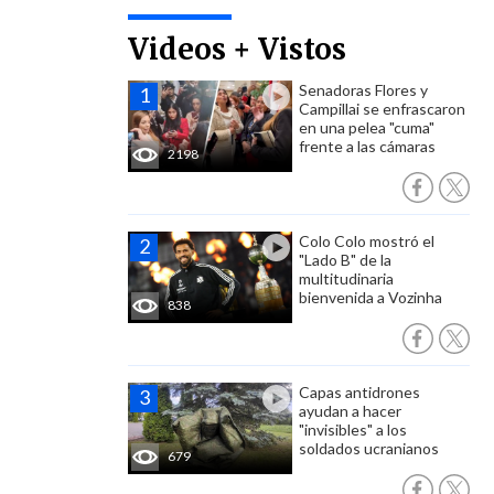
Videos + Vistos
Senadoras Flores y
Campillai se enfrascaron
en una pelea "cuma"
frente a las cámaras
2198
Colo Colo mostró el
"Lado B" de la
multitudinaria
bienvenida a Vozinha
838
Capas antidrones
ayudan a hacer
"invisibles" a los
soldados ucranianos
679