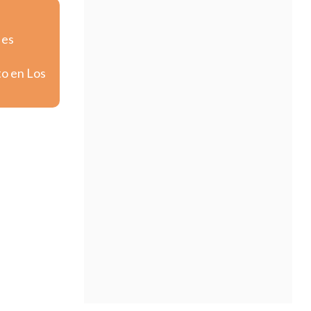
 es
to en Los