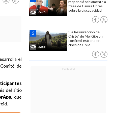
respondió sabiamente a
frase de Camila Flores
sobre la discapacidad
6676
"La Resurrección de
Cristo" de Mel Gibson
confirmó estreno en
cines de Chile
5263
sarrolla el
 Comité de
ticipantes
s del sitio
erApp
, que
roid.