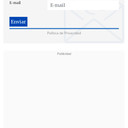
E-mail
Política de Privacidad
"Dado lo que encontramos, puse esto en
conocimiento del Ministerio Público tan
pronto como los antecedentes fueron
informados por la Unidad de Auditoria
Técnica que creamos el año pasado, y
junto con eso se ha instruido un sumario
interno,
todo lo cual busca establecer las