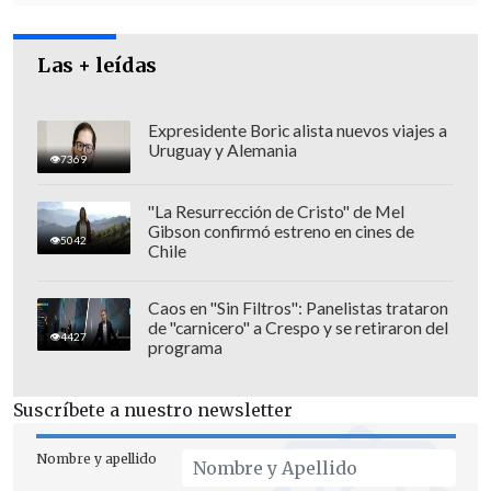
Las + leídas
Expresidente Boric alista nuevos viajes a
Uruguay y Alemania
7369
Los hechos fueron denunciados ante el
Ministerio Público y se abrió un sumario
"La Resurrección de Cristo" de Mel
Gibson confirmó estreno en cines de
interno, a lo que se suma que "tras tomar
5042
Chile
declaración a las distintas personas que
aparecen en este contexto en algún
Caos en "Sin Filtros": Panelistas trataron
rol"
el jefe de Departamento de Precios
de "carnicero" a Crespo y se retiraron del
4427
programa
de la Subdirección de Operaciones del
INE fue suspendido de su cargo
.
Suscríbete a nuestro newsletter
Nombre y apellido