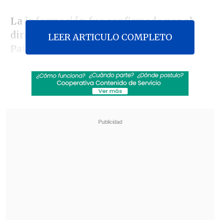
La información fue confirmada por el
director nacional del INE,
Guillermo
LEER ARTICULO COMPLETO
Pattillo
, este lunes.
Revisa también
"Redundante" y "no del todo necesaria": las
críticas a la reforma constitucional de
seguridad de Kast
Psicólogo advierte sobre la crianza en Chile:
"Cada vez es más difícil ser niño o niña"
Indicó que existe la posibilidad que la
eventual manipulación "haya provocado
que en ambas oportunidades (agosto y