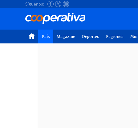
Síguenos:
País
Magazine
Deportes
Regiones
Mu