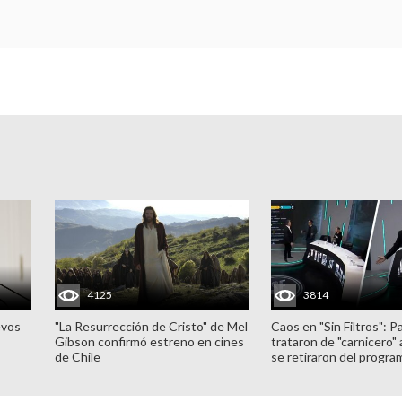
4125
3814
evos
"La Resurrección de Cristo" de Mel
Caos en "Sin Filtros": P
Gibson confirmó estreno en cines
trataron de "carnicero"
de Chile
se retiraron del progra