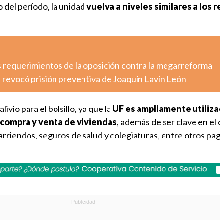
o del período, la unidad
vuelva a niveles similares a los 
s requerimientos de la oposición contra la megarreforma
 revocó prisión preventiva de Joaquín Lavín León
ivio para el bolsillo, ya que la
UF es ampliamente utiliza
 compra y venta de viviendas
, además de ser clave en el 
arriendos, seguros de salud y colegiaturas, entre otros pa