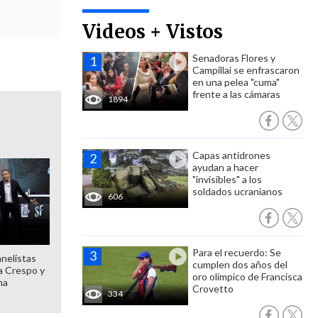
Videos + Vistos
Senadoras Flores y
Campillai se enfrascaron
en una pelea "cuma"
frente a las cámaras
1894
Capas antidrones
ayudan a hacer
"invisibles" a los
soldados ucranianos
606
Para el recuerdo: Se
anelistas
cumplen dos años del
 a Crespo y
oro olímpico de Francisca
ma
Crovetto
334