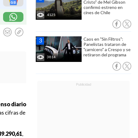
Cristo" de Mel Gibson
confirmó estreno en
cines de Chile
4125
Caos en "Sin Filtros":
Panelistas trataron de
"carnicero" a Crespo y se
retiraron del programa
3814
nso diario
las cifras de
39.290,61
,