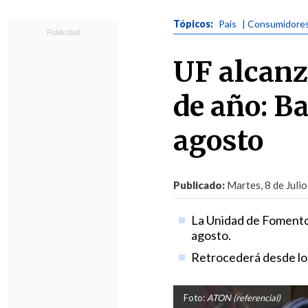
Tópicos:
País
| Consumidore
UF alcanz
de año: Ba
agosto
Publicado:
Martes, 8 de Julio
La Unidad de Fomento i
agosto.
Retrocederá desde los
Foto:
ATON (referencial)