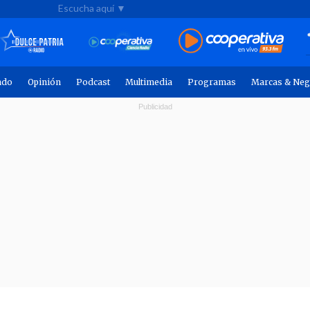
Escucha aquí ▼
ndo
Opinión
Podcast
Multimedia
Programas
Marcas & Neg