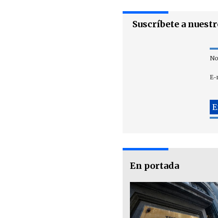
Suscríbete a nuest
No
E-
En portada