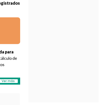
registrados
da para
cálculo de
gos