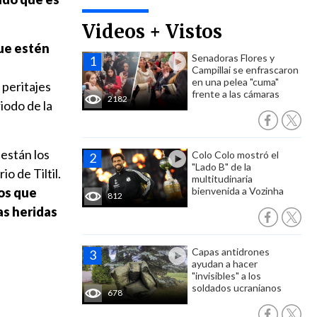
Videos + Vistos
ue estén
Senadoras Flores y
Campillai se enfrascaron
en una pelea "cuma"
 peritajes
frente a las cámaras
2182
iodo de la
están los
Colo Colo mostró el
"Lado B" de la
 de Tiltil.
multitudinaria
los que
bienvenida a Vozinha
812
as heridas
Capas antidrones
ayudan a hacer
"invisibles" a los
soldados ucranianos
678