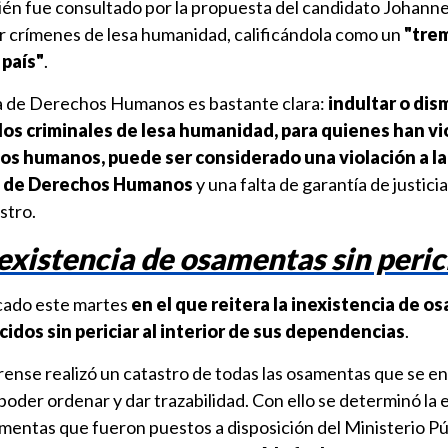
mbién fue consultado por la propuesta del candidato Johann
r crímenes de lesa humanidad, calificándola como un
"tre
 país"
.
a de Derechos Humanos es bastante clara:
indultar o dism
los criminales de lesa humanidad, para quienes han v
s humanos, puede ser considerado una violación a la
 de Derechos Humanos
y una falta de garantía de justicia
stro.
existencia de osamentas sin peric
cado este martes
en el que reitera la inexistencia de 
dos sin periciar al interior de sus dependencias
.
orense realizó un catastro de todas las osamentas que se 
 poder ordenar y dar trazabilidad. Con ello se determinó la 
mentas que fueron puestos a disposición del Ministerio Pú