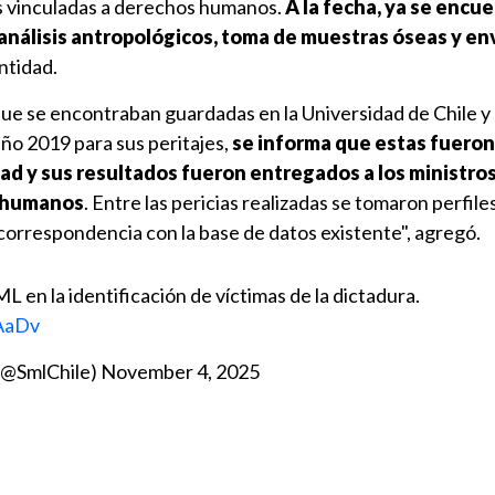
s vinculadas a derechos humanos.
A la fecha, ya se encu
análisis antropológicos, toma de muestras óseas y en
entidad.
 que se encontraban guardadas en la Universidad de Chile y
año 2019 para sus peritajes,
se informa que estas fueron
dad y sus resultados fueron entregados a los ministros
s humanos
. Entre las pericias realizadas se tomaron perfile
correspondencia con la base de datos existente", agregó.
L en la identificación de víctimas de la dictadura.
QAaDv
 (@SmlChile)
November 4, 2025