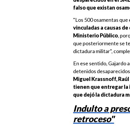
falso que existan osam
"Los 500 osamentas que 
vinculadas a causas de
Ministerio Público
, por
que posteriormente se ten
dictadura militar", comp
En ese sentido, Gajardo 
detenidos desaparecidos 
Miguel Krassnoff, Raúl
tienen que entregar la 
que dejó la dictadura mi
Indulto a pre
retroceso"