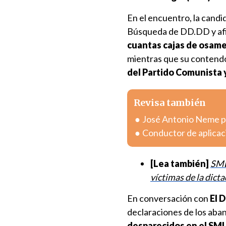
En el encuentro, la candi
Búsqueda de DD.DD y af
cuantas cajas de osame
mientras que su contendor
del Partido Comunista y
Revisa también
José Antonio Neme pr
Conductor de aplicac
[Lea también]
SML
víctimas de la dict
En conversación con
El 
declaraciones de los aba
desparecidos en el SML