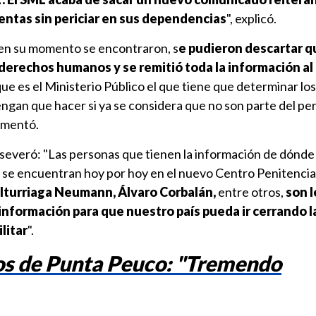
entas sin periciar en sus dependencias
", explicó.
en su momento se encontraron, s
e pudieron descartar q
 derechos humanos y se remitió toda la información al
que es el Ministerio Público el que tiene que determinar los
gan que hacer si ya se considera que no son parte del per
lementó.
aseveró: "Las personas que tienen la información de dónde 
se encuentran hoy por hoy en el nuevo Centro Penitenciario
 Iturriaga Neumann, Álvaro Corbalán,
entre otros,
son 
información para que nuestro país pueda ir cerrando l
litar
".
sos de Punta Peuco: "Tremendo