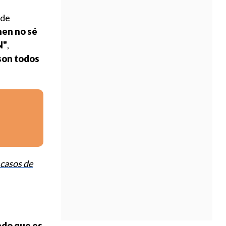
 de
nen no sé
N"
,
son todos
 casos de
ndo que es