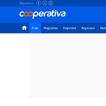
Síguenos:
País
Magazine
Deportes
Regiones
Mu