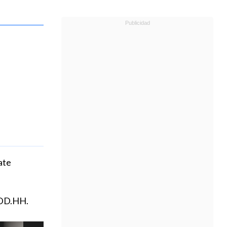
ate
e DD.HH.