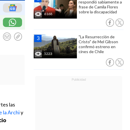
respondió sabiamente a
frase de Camila Flores
sobre la discapacidad
6168
"La Resurrección de
Cristo" de Mel Gibson
confirmó estreno en
cines de Chile
5223
tes las
e la Archi
y
cio