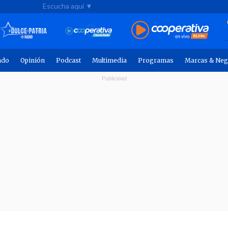
Escucha aquí ▼
ndo
Opinión
Podcast
Multimedia
Programas
Marcas & Neg