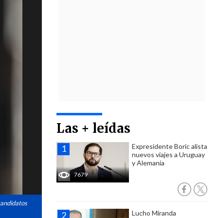
Las + leídas
Expresidente Boric alista
nuevos viajes a Uruguay
y Alemania
7679
candidatos
Lucho Miranda