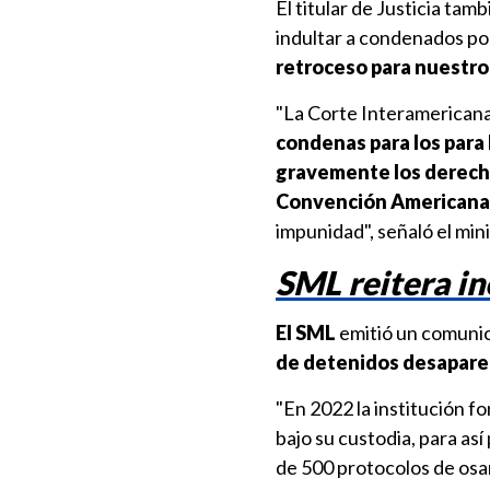
El titular de Justicia ta
indultar a condenados po
retroceso para nuestro
"La Corte Interamerican
condenas para los para 
gravemente los derecho
Convención Americana
impunidad", señaló el mini
SML reitera in
El SML
emitió un comuni
de detenidos desapareci
"En 2022 la institución f
bajo su custodia, para así
de 500 protocolos de osa