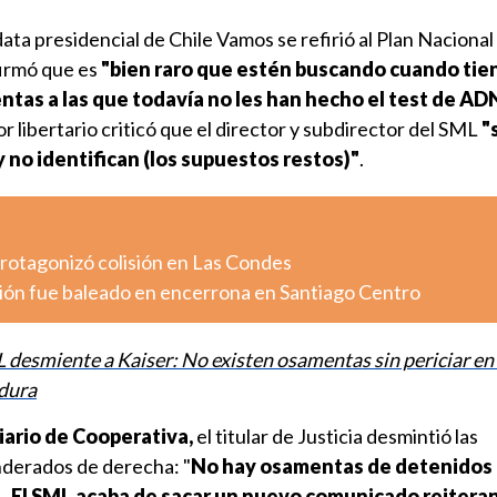
data presidencial de Chile Vamos se refirió al Plan Nacional
irmó que es
"bien raro que estén buscando cuando tie
ntas a las que todavía no les han hecho el test de AD
 libertario criticó que el director y subdirector del SML
"
 no identifican (los supuestos restos)"
.
otagonizó colisión en Las Condes
ión fue baleado en encerrona en Santiago Centro
 desmiente a Kaiser: No existen osamentas sin periciar en
adura
Diario de Cooperativa,
el titular de Justicia desmintió las
nderados de derecha: "
No hay osamentas de detenidos
.
El SML acaba de sacar un nuevo comunicado reitera