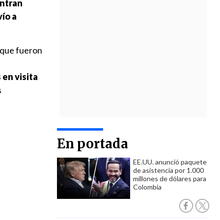
entran
vío a
 que fueron
 en visita
s
En portada
EE.UU. anunció paquete
de asistencia por 1.000
millones de dólares para
Colombia