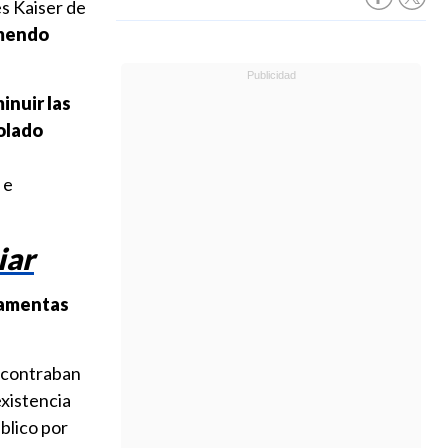
es Kaiser de
mendo
inuir las
iolado
 e
iar
osamentas
encontraban
existencia
blico por