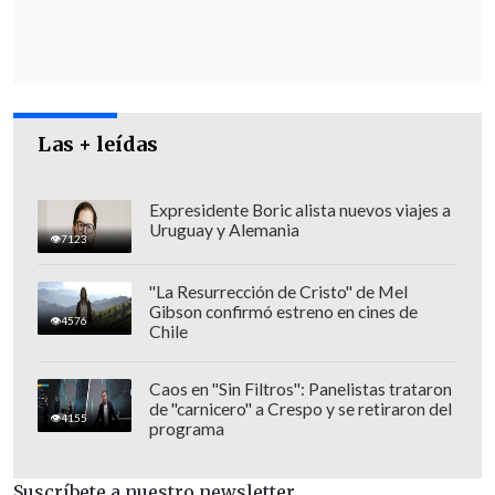
durante el juicio.
Las + leídas
Expresidente Boric alista nuevos viajes a
Uruguay y Alemania
7123
"La Resurrección de Cristo" de Mel
Gibson confirmó estreno en cines de
4576
Chile
Caos en "Sin Filtros": Panelistas trataron
de "carnicero" a Crespo y se retiraron del
Por su parte, Peter Tsintilas, uno de los
4155
programa
abogados de Rivas, comentó que se trata
de "un asunto complejo" que necesita
Suscríbete a nuestro newsletter