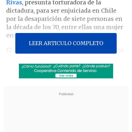
Rivas
, presunta torturadora de la
dictadura, para ser enjuiciada en Chile
por la desaparición de siete personas en
la década de los 70, entre ellas una mujer
embarazada.
LEER ARTICULO COMPLETO
El magistrado
Philip Stewart
indicó este
martes, cuando estaba previsto que se
anunciara su fallo, que
necesita más
tiempo para analizar el caso, por lo que
retrasó su decisión hasta el 29 de
octubre
.
Revisa también
Biobío: Habilitan buses tras suspensión del
servicio Tren Corto Laja de EFE por socavón