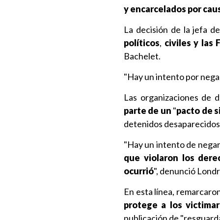
y encarcelados por caus
La decisión de la jefa
políticos
,
civiles y las
Bachelet.
"Hay un intento por nega
Las organizaciones de 
parte de un
"
pacto de s
detenidos desaparecidos
"Hay un intento de negar
que violaron los dere
ocurrió
", denunció Londr
En esta línea, remarcaro
protege a los victimar
publicación de "resguardar