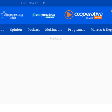
Escucha aquí ▼
ndo
Opinión
Podcast
Multimedia
Programas
Marcas & Neg