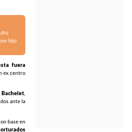
ulto
por hijo
sta fuera
n ex centro
r Bachelet
,
dos ante la
 con base en
torturados