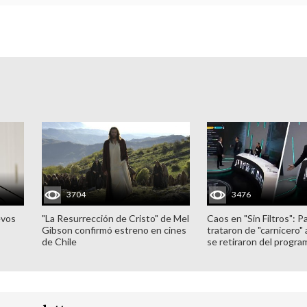
3704
3476
evos
"La Resurrección de Cristo" de Mel
Caos en "Sin Filtros": P
Gibson confirmó estreno en cines
trataron de "carnicero"
de Chile
se retiraron del progra