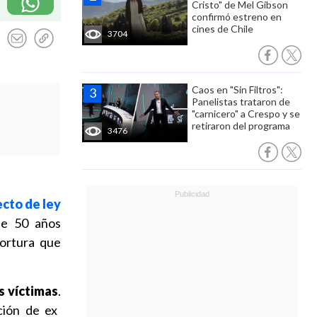
Cristo" de Mel Gibson
confirmó estreno en
cines de Chile
3704
Caos en "Sin Filtros":
Panelistas trataron de
"carnicero" a Crespo y se
retiraron del programa
3476
cto de ley
de 50 años
tortura que
s víctimas
.
ción de ex