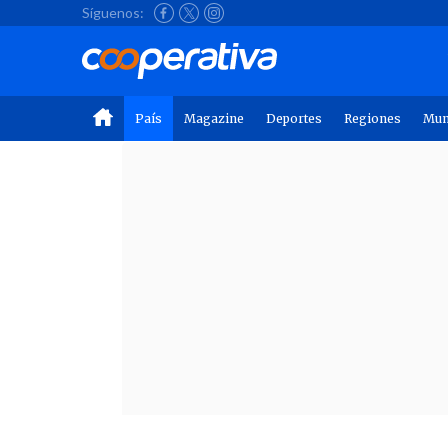
Síguenos:
País
Magazine
Deportes
Regiones
Mu