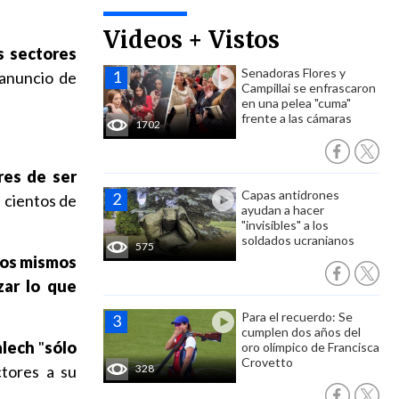
Videos + Vistos
s sectores
Senadoras Flores y
 anuncio de
Campillai se enfrascaron
en una pelea "cuma"
frente a las cámaras
1702
res de ser
Capas antidrones
e cientos de
ayudan a hacer
"invisibles" a los
soldados ucranianos
575
os mismos
zar lo que
Para el recuerdo: Se
cumplen dos años del
alech
"
sólo
oro olímpico de Francisca
Crovetto
ctores a su
328