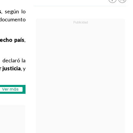
s
, según lo
l documento
echo país
,
 declaró la
 justicia
, y