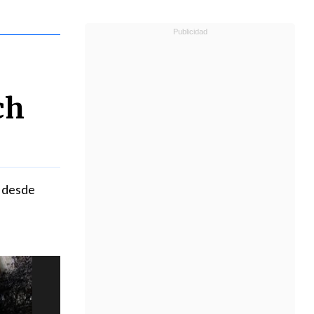
ch
n desde