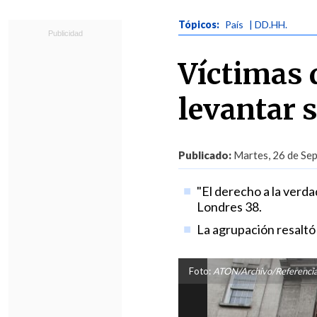
Tópicos:
País
| DD.HH.
Víctimas 
levantar 
Publicado:
Martes, 26 de Sep
"El derecho a la verda
Londres 38.
La agrupación resaltó 
Foto:
ATON/Archivo/Referencia