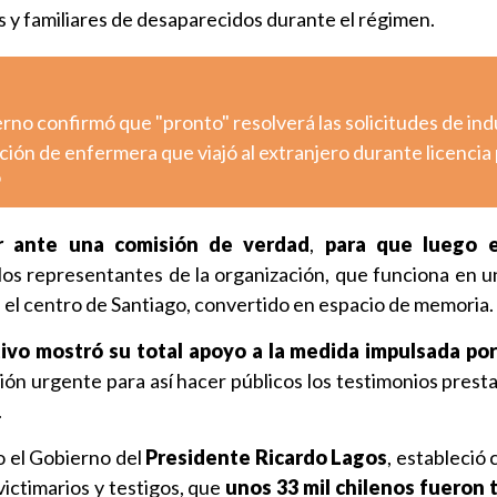
 y familiares de desaparecidos durante el régimen.
ierno confirmó que "pronto" resolverá las solicitudes de ind
ción de enfermera que viajó al extranjero durante licencia 
o
r ante una comisión de verdad
,
para que luego e
 los representantes de la organización, que funciona en u
 el centro de Santiago, convertido en espacio de memoria.
tivo mostró su total apoyo a la medida impulsada po
ión urgente para así hacer públicos los testimonios presta
.
o el Gobierno del
Presidente Ricardo Lagos
, estableció
victimarios y testigos, que
unos 33 mil chilenos fueron 