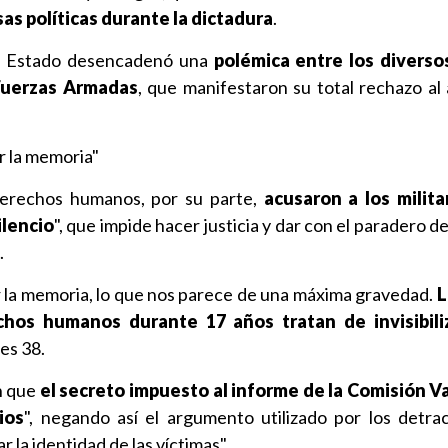
as políticas durante la dictadura
.
 de Estado desencadenó una
polémica entre los diverso
 Fuerzas Armadas
, que manifestaron su total rechazo al
r la memoria"
derechos humanos, por su parte,
acusaron a los milita
ilencio
", que impide hacer justicia y dar con el paradero d
.
 la memoria, lo que nos parece de una máxima gravedad.
L
chos humanos durante 17 años tratan de invisibili
es 38.
n que
el secreto impuesto al informe de la Comisión V
ios
", negando así el argumento utilizado por los detra
 la identidad de las víctimas".