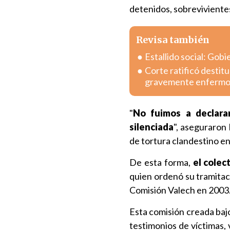
detenidos, sobrevivientes
Revisa también
Estallido social: Gob
Corte ratificó destitu
gravemente enferm
"
No fuimos a declara
silenciada
", aseguraron
de tortura clandestino en
De esta forma,
el colec
quien ordenó su tramitac
Comisión Valech en 2003
Esta comisión creada baj
testimonios de víctimas, 