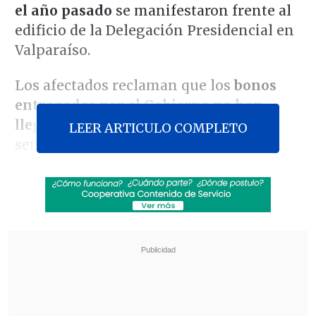
el año pasado
se manifestaron frente al
edificio de la Delegación Presidencial en
Valparaíso.
Los afectados reclaman que los
bonos
entregados por el Gobierno no han
llegado a todos los damnificados
,
LEER ARTICULO COMPLETO
señalando que se están realizando
distinciones injustas entre los
beneficiarios
.
Revisa también
Escolta del exministro Cordero frustró a
disparos un portonazo en Vitacura
Incendio en domicilio provocó la muerte de
dos adultos mayores en Recoleta