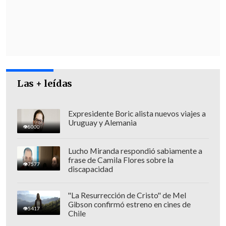
Las + leídas
A pocos días de que se cumpla un año del
megaincendio ocurrido el
2 y 3 de
Expresidente Boric alista nuevos viajes a
Uruguay y Alemania
febrero de 2024,
una organización de
8000
sobrevivientes ha anunciado que
Lucho Miranda respondió sabiamente a
comenzará una huelga de hambre en
frase de Camila Flores sobre la
7577
protesta por la
deficiencia
de soluciones
discapacidad
por parte de las autoridades.
"La Resurrección de Cristo" de Mel
La manifestación, que comenzó en las
Gibson confirmó estreno en cines de
5417
Chile
cercanías del Congreso Nacional, se