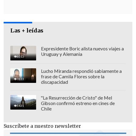
parece también que el agua de los
helicópteros estaba media turbia
. Estuve
en Contraloría para hacer preguntas,
porque respuestas a estas alturas no
Las + leídas
deben haber muchas".
"
Es indignante saber que el Estado de
Expresidente Boric alista nuevos viajes a
Uruguay y Alemania
Chile haga licitaciones con empresas
8013
que tienen procesos judiciales
, condenas
Lucho Miranda respondió sabiamente a
de por medio y cohecho comprobado
frase de Camila Flores sobre la
7633
discapacidad
para ganar licitaciones en países como
España e Italia. Uno se pregunta dónde
"La Resurrección de Cristo" de Mel
están las fiscalizaciones de nuestros
Gibson confirmó estreno en cines de
5431
organismos públicos.
Era cosa de buscar
Chile
en Google para descubrir que estas
empresas estaban totalmente
Suscríbete a nuestro newsletter
cuestionadas
", aseguró.