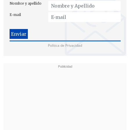
Nombre y apellido
E-mail
Política de Privacidad
"¿
Será que en la Conaf no quería que
llegara el Supertanker a apagar
incendios
porque era más rentable para
ellos seguir contratando helicópteros