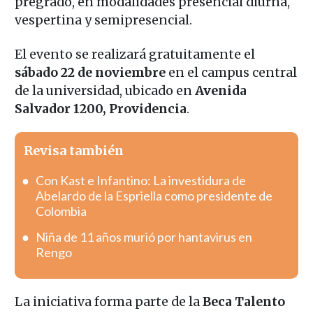
pregrado, en modalidades presencial diurna,
vespertina y semipresencial.
El evento se realizará gratuitamente el
sábado 22 de noviembre
en el campus central
de la universidad, ubicado en
Avenida
Salvador 1200, Providencia
.
Revisa también
Con Kast e Infantino: La investidura de
Abelardo de la Espriella como presidente de
Colombia
Niña de 11 años murió por hantavirus en
Rengo
La iniciativa forma parte de la
Beca Talento