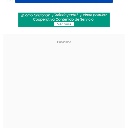
varias semanas, pero la respuesta de la
corporación de derecho privado SIP Red
de Colegios fue
"precaria"
, de acuerdo a
los funcionarios.
Revisa también
Estallido social: Gobierno confirmó que
"pronto" resolverá las solicitudes de indulto
Corte ratificó destitución de enfermera que
viajó al extranjero durante licencia por hijo
gravemente enfermo
"Respecto al aumento adicional al sueldo
base de los trabajadores, nos ofrecen un
precario 3% parcelado, para un contrato