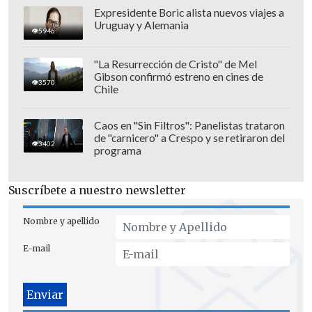
Expresidente Boric alista nuevos viajes a
Uruguay y Alemania
5946
"La Resurrección de Cristo" de Mel
Gibson confirmó estreno en cines de
3570
Chile
Caos en "Sin Filtros": Panelistas trataron
de "carnicero" a Crespo y se retiraron del
3402
programa
Ahora corren los
5 días de mediación
obligatoria
que gestiona la autoridad
Suscríbete a nuestro newsletter
laboral, y de no haber acuerdo, la huelga
se haría efectiva desde el 18 de octubre.
Nombre y apellido
E-mail