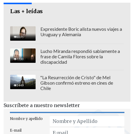
resolver todo de inmediato".
Las + leídas
Expresidente Boric alista nuevos viajes a
Uruguay y Alemania
8035
Lucho Miranda respondió sabiamente a
frase de Camila Flores sobre la
7730
discapacidad
"La Resurrección de Cristo" de Mel
Gibson confirmó estreno en cines de
5449
Chile
Suscríbete a nuestro newsletter
En ese contexto, Retamales explicó que
muchas obras
deben coordinarse con el
Nombre y apellido
Consejo de Monumentos Nacionales
, lo
E-mail