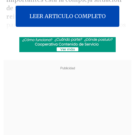
de
infraestructura y episodios
LEER ARTICULO COMPLETO
reiterados de violencia escolar
,
particularmente en liceos emblemáticos
del centro de la capital.
En
El Diario de Cooperativa
, la directora
ejecutiva del
SLEP Santiago Centro
,
Paulina Retamales
, advirtió que el
desafío en materia de infraestructura es
de largo aliento, considerando que el
55% de los establecimientos tiene más
de 100 años de antigüedad
.
Revisa también
Tránsito suspendido en Avenida España por