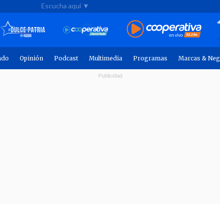
Escucha aquí ▼
ndo
Opinión
Podcast
Multimedia
Programas
Marcas & Neg