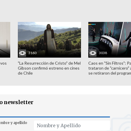
3160
3038
evos
"La Resurrección de Cristo" de Mel
Caos en "Sin Filtros": P
Gibson confirmó estreno en cines
trataron de "carnicero"
de Chile
se retiraron del progra
ro newsletter
mbre y apellido