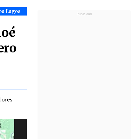
os Lagos
loé
ero
edores