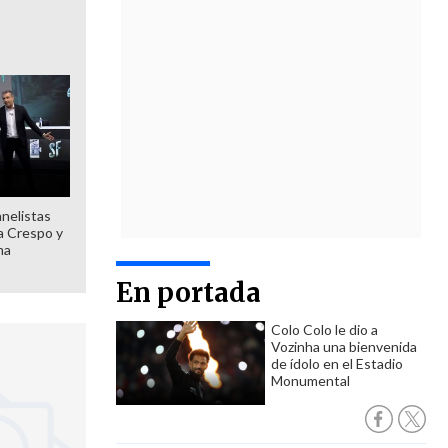
anelistas
 a Crespo y
ma
En portada
Colo Colo le dio a
Vozinha una bienvenida
de ídolo en el Estadio
Monumental