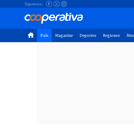
Síguenos:
País
Magazine
Deportes
Regiones
Mu