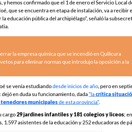
, y hemos confirmado que el 1 de enero el Servicio Local d
é, que se encuentra en etapa de instalación, va a recibir e
 la educación pública del archipiélago", señaló la subsecre
tia.
errar la empresa química que se incendió en Quilicura
etos para eliminar normas que introdujo la oposición a la
loé se venía estudiando
desde inicios de año
, pero en sept
 dejó en duda su funcionamiento, dada
"la
crítica situaci
ostenedores municipales
de esta provincia"
.
su cargo
29 jardines infantiles y 181 colegios y liceos
; e
, 1.597 asistentes de la educación y 252 educadoras de pá