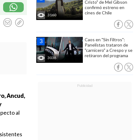
Cristo" de Mel Gibson
confirmó estreno en
cines de Chile
3160
Caos en "Sin Filtros":
Panelistas trataron de
"carnicero" a Crespo y se
retiraron del programa
3038
ro, Ancud,
y
specto al
asistentes