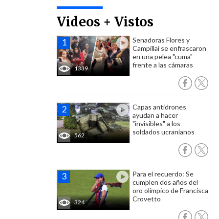
Videos + Vistos
Senadoras Flores y
Campillai se enfrascaron
en una pelea "cuma"
frente a las cámaras
1339
Capas antidrones
ayudan a hacer
"invisibles" a los
soldados ucranianos
562
Para el recuerdo: Se
cumplen dos años del
oro olímpico de Francisca
Crovetto
324