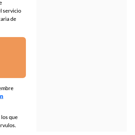
e
l servicio
taria de
iembre
ón
n los que
rvulos.