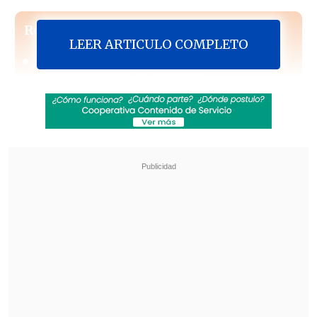
Revisa también
LEER ARTICULO COMPLETO
Chile y Marruecos firmaron acuerdo para
facilitar comercio de alimentos
Megaoperativo policial a nivel nacional dejó
más de 1.300 detenidos y miles de controles
preventivos
El vicepresidente de la DC criticó la actitud de Jaime
Gajardo en las movilizaciones. (Foto: UPI)
En entrevista con
TVN
, la autoridad
comunal resaltó que
dicho movimiento
cuenta con el respaldo mayoritario de la