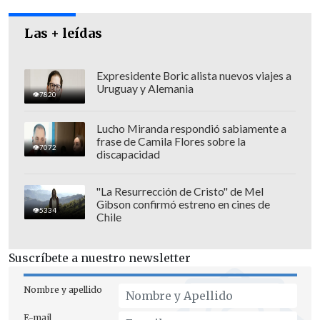
Parlamento.
Las + leídas
Expresidente Boric alista nuevos viajes a
Uruguay y Alemania
7820
Lucho Miranda respondió sabiamente a
frase de Camila Flores sobre la
7072
discapacidad
"La Resurrección de Cristo" de Mel
Gibson confirmó estreno en cines de
5334
Chile
Orrego planteó además que
hay que
Suscríbete a nuestro newsletter
"dejar de pedirle a los estudiantes que
Nombre y apellido
den las soluciones
.
Ellos han planteado
el problema, ése es su rol, y el rol de la
E-mail