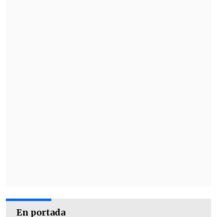
lugar de "parte de las soluciones": "Creo
que el Colegio de Profesores
lamentablemente ha equivocado el
camino", indicó.
En portada