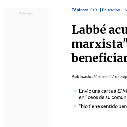
Tópicos:
País
| Educación
| 
Labbé acu
marxista"
beneficia
Publicado:
Martes, 27 de Sep
Envió una carta a
El M
en liceos de su comun
"No tiene sentido pers