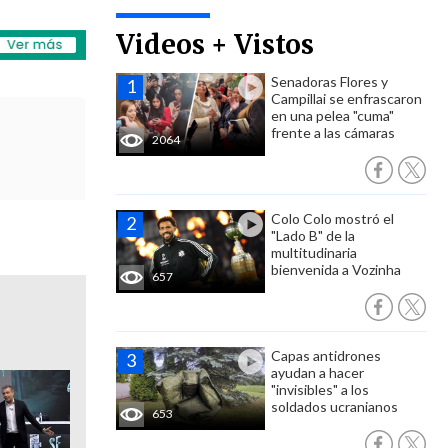
Videos + Vistos
Senadoras Flores y
Campillai se enfrascaron
en una pelea "cuma"
frente a las cámaras
2064
Colo Colo mostró el
"Lado B" de la
multitudinaria
bienvenida a Vozinha
657
Capas antidrones
ayudan a hacer
"invisibles" a los
soldados ucranianos
653