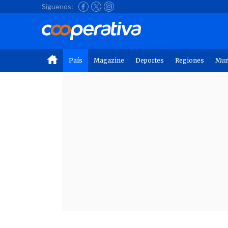
Síguenos:
País
Magazine
Deportes
Regiones
Mu