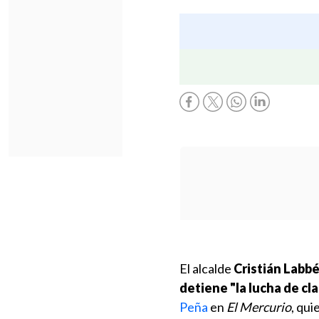
El alcalde
Cristián Labb
detiene "la lucha de cl
Peña
en
El Mercurio
, qui