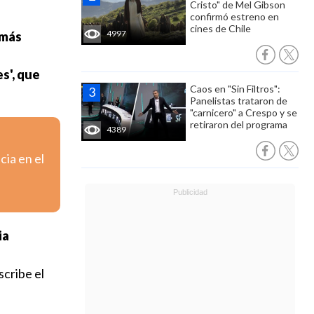
Cristo" de Mel Gibson
confirmó estreno en
cines de Chile
4997
 más
es', que
Caos en "Sin Filtros":
Panelistas trataron de
"carnicero" a Crespo y se
retiraron del programa
4389
cia en el
ia
scribe el