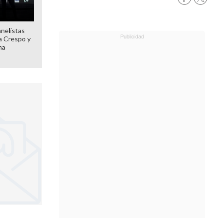
anelistas
 a Crespo y
ma