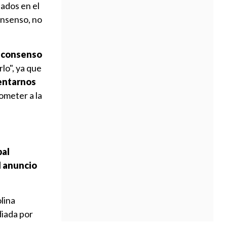
ados en el
onsenso, no
l consenso
lo", ya que
sentarnos
ometer a la
pal
l anuncio
lina
diada por