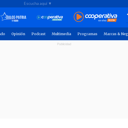
Escucha aquí ▼
ndo
Opinión
Podcast
Multimedia
Programas
Marcas & Neg