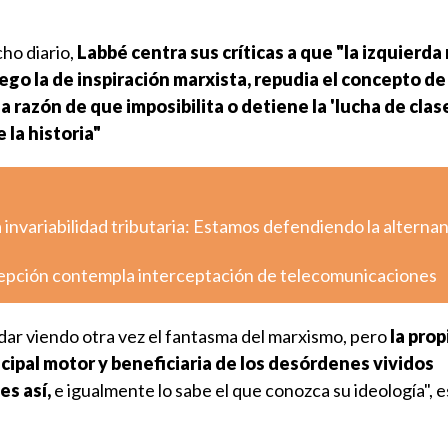
cho diario
,
Labbé centra sus críticas a que "la izquierda
uego la de inspiración marxista, repudia el concepto de
la razón de que imposibilita o detiene la 'lucha de clas
 la historia"
a invariabilidad tributaria: Estamos defendiendo la alternan
epción contempla interceptación de telecomunicaciones
dar viendo otra vez el fantasma del marxismo, pero
la prop
ncipal motor y beneficiaria de los desórdenes vividos
es así,
e igualmente lo sabe el que conozca su ideología", e