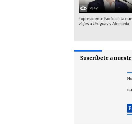
7349
Expresidente Boric alista nu
viajes a Uruguay y Alemania
Suscríbete a nuest
No
E-