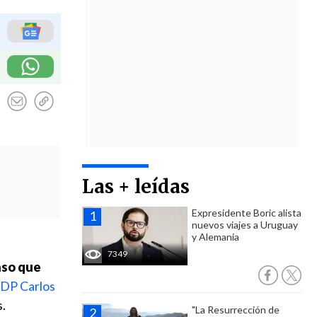
Las + leídas
Expresidente Boric alista
nuevos viajes a Uruguay
y Alemania
7349
nso que
 UDP Carlos
s.
"La Resurrección de