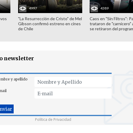
4997
4389
evos
"La Resurrección de Cristo" de Mel
Caos en "Sin Filtros": P
Gibson confirmó estreno en cines
trataron de "carnicero"
de Chile
se retiraron del progra
ro newsletter
mbre y apellido
mail
Política de Privacidad