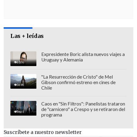
Las + leídas
Expresidente Boric alista nuevos viajes a
Uruguay y Alemania
6106
"La Resurrección de Cristo" de Mel
Gibson confirmó estreno en cines de
3690
Chile
"Por no tener seguridad, si embarcarse
Caos en "Sin Filtros": Panelistas trataron
de "carnicero" a Crespo y se retiraron del
en alguna deuda, si embarcarse en tener
3465
programa
hijos, por ejemplo, porque
no tenían
seguridad de tener o no tener un
Suscríbete a nuestro newsletter
trabajo estable
. Y a partir de ahora, se