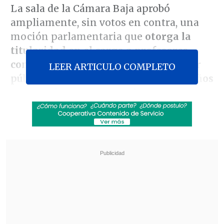
La sala de la Cámara Baja aprobó
ampliamente, sin votos en contra, una
moción parlamentaria que
otorga la
titularidad en el cargo a profesores
contratados
,
por el mismo sostenedor
LEER ARTICULO COMPLETO
público
,
a plazo fijo
por más de tres años
consecutivos o que completen cuatro
discontinuos en los últimos cinco años
.
Revisa también
Estallido social: Gobierno confirmó que
"pronto" resolverá las solicitudes de indulto
Corte ratificó destitución de enfermera que
viajó al extranjero durante licencia por hijo
gravemente enfermo